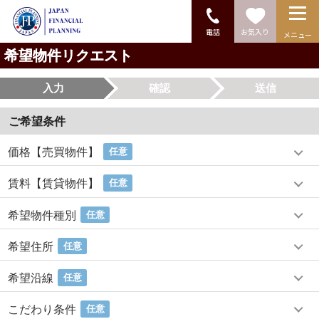
電話
お気入り
メニュー
希望物件リクエスト
入力
確認
送信
ご希望条件
価格【売買物件】
任意
賃料【賃貸物件】
任意
希望物件種別
任意
希望住所
任意
希望沿線
任意
こだわり条件
任意