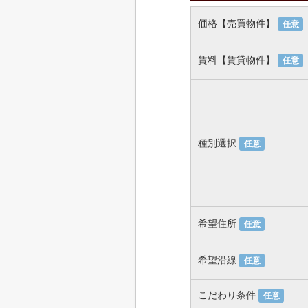
価格【売買物件】
任意
賃料【賃貸物件】
任意
種別選択
任意
希望住所
任意
希望沿線
任意
こだわり条件
任意