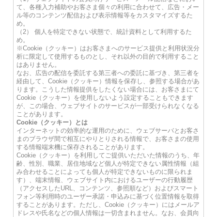
て、各種入力補助やお客さま個々の利用に合わせて、広告・メー
ル等のコンテンツ配信および表示情報等をカスタマイズするた
め。
（2） 個人を特定できない状態で、統計資料として利用するた
め。
※Cookie（クッキー）はお客さまへのサービス提供と利用状況分
析に限定して使用するものとし、それ以外の目的で利用すること
はありません。
なお、広告の配信を委託する第三者への委託に基づき、第三者を
経由して、Cookie（クッキー）情報を保存し、参照する場合があ
ります。こうした情報提供をしたくない場合には、お客さまにて
Cookie（クッキー）を使用しないよう設定することもできます
が、この場合、ウェブサイトのサービスが一部受けられなくなる
ことがあります。
Cookie（クッキー）とは
インターネットの効率的な運用のために、ウェブサーバとお客さ
まのブラウザ間で相互にやりとりされる情報で、お客さまの使用
する情報端末機に保存されることがあります。
Cookie（クッキー）を利用してご提供いただいた情報のうち、年
齢、性別、職業、居住地域など個人が特定できない属性情報（組
み合わせることによっても個人が特定できないものに限られま
す）、端末情報、ウェブサイト内におけるユーザーの行動履歴
（アクセスしたURL、コンテンツ、参照順など）およびスマート
フォン等利用時のユーザー承諾・申込みに基づく位置情報を取得
することがあります。ただし、Cookie（クッキー）にはメールア
ドレスや氏名などの個人情報は一切含まれません。なお、会員向