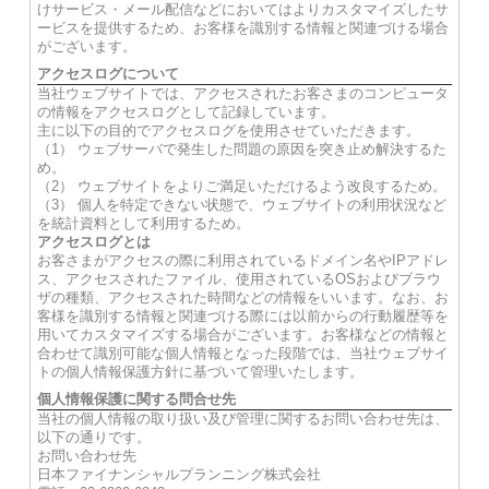
けサービス・メール配信などにおいてはよりカスタマイズしたサ
ービスを提供するため、お客様を識別する情報と関連づける場合
がございます。
アクセスログについて
当社ウェブサイトでは、アクセスされたお客さまのコンピュータ
の情報をアクセスログとして記録しています。
主に以下の目的でアクセスログを使用させていただきます。
（1） ウェブサーバで発生した問題の原因を突き止め解決するた
め。
（2） ウェブサイトをよりご満足いただけるよう改良するため。
（3） 個人を特定できない状態で、ウェブサイトの利用状況など
を統計資料として利用するため。
アクセスログとは
お客さまがアクセスの際に利用されているドメイン名やIPアドレ
ス、アクセスされたファイル、使用されているOSおよびブラウ
ザの種類、アクセスされた時間などの情報をいいます。なお、お
客様を識別する情報と関連づける際には以前からの行動履歴等を
用いてカスタマイズする場合がございます。お客様などの情報と
合わせて識別可能な個人情報となった段階では、当社ウェブサイ
トの個人情報保護方針に基づいて管理いたします。
個人情報保護に関する問合せ先
当社の個人情報の取り扱い及び管理に関するお問い合わせ先は、
以下の通りです。
お問い合わせ先
日本ファイナンシャルプランニング株式会社