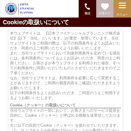
電話
お気入り
メニュー
Cookieの取扱いについて
本ウェブサイトは、【日本ファイナンシャルプランニング株式会
社】(以下「当社」といいます。)が運営・管理しています。当社
ウェブサイトをご利用の際は、以下の利用条件をよくお読みいた
だき、同意の上ご利用いただくようお願いいたします。
また、当社ウェブサイトにおいて別途利用条件を定めている場合
には、各利用条件についてもよくお読みいただき、同意の上ご利
用ください。お客さまが本ウェブサイトを利用された場合、すべ
ての利用条件に同意いただいたものとさせていただきますのでご
了承ください。
なお、当社ウェブサイトは、利用条件を必要に応じて変更するこ
とがありますので、ご利用の都度内容をご確認いただきますよう
お願いいたします。
以下の利用条件をよくお読みいただき、ご同意のうえご利用下さ
るようお願いいたします。
Cookie（クッキー）の取扱いについて
当社ウェブサイトの一部において、お客さまへのサービス提供を
目的に、Cookie（クッキー）と呼ばれる情報を送受信しておりま
す。
主に以下の目的でCookie（クッキー）を使わせていただきます。
（1） ウェブサイトの会員向けサービス・メール配信などにおい