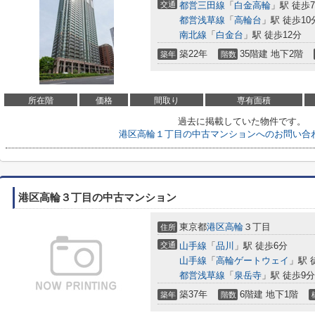
交通
都営三田線
「
白金高輪
」駅 徒歩
都営浅草線
「
高輪台
」駅 徒歩10
南北線
「
白金台
」駅 徒歩12分
築22年
35階建 地下2階
築年
階数
所在階
価格
間取り
専有面積
過去に掲載していた物件です。
港区高輪１丁目の中古マンションへのお問い合
港区高輪３丁目の中古マンション
東京都
港区
高輪
３丁目
住所
交通
山手線
「
品川
」駅 徒歩6分
山手線
「
高輪ゲートウェイ
」駅 
都営浅草線
「
泉岳寺
」駅 徒歩9分
築37年
6階建 地下1階
築年
階数