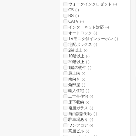
ウォークインクロゼット
(-)
CS
(-)
BS
(-)
CATV
(-)
インターネット対応
(-)
オートロック
(-)
TVモニタ付インターホン
(-)
宅配ボックス
(-)
2階以上
(-)
10階以上
(-)
20階以上
(-)
1階の物件
(-)
最上階
(-)
南向き
(-)
角部屋
(-)
輸入住宅
(-)
二世帯住宅
(-)
床下収納
(-)
複層ガラス
(-)
自由設計対応
(-)
駐車場あり
(-)
ワンフロア
(-)
高層ビル
(-)