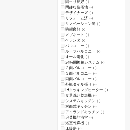
陽当り良好
(-)
閑静な住宅地
(-)
デザイナーズ
(-)
リフォーム済
(-)
リノベーション済
(-)
眺望良好
(-)
メゾネット
(-)
ベランダ
(-)
バルコニー
(-)
ルーフバルコニー
(-)
オール電化
(-)
24時間換気システム
(-)
２面バルコニー
(-)
３面バルコニー
(-)
両面バルコニー
(-)
外観タイル張り
(-)
IHクッキングヒーター
(-)
食器洗い乾燥機
(-)
システムキッチン
(-)
対面式キッチン
(-)
アイランドキッチン
(-)
追焚機能浴室
(-)
浴室乾燥機
(-)
床暖房
(-)