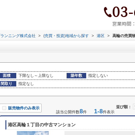
03-
営業時間：9
プランニング株式会社
>
(売買・投資)地域から探す
>
港区
>
高輪の売買
面積
下限なし～上限なし
築年数
指定しない
間取り
指定なし
並び順：
販売物件のみ表示
8
1-8
該当公開件数
件
件表示
港区高輪１丁目の中古マンション