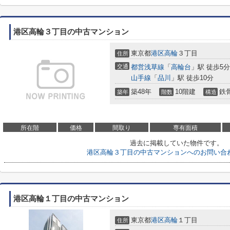
港区高輪３丁目の中古マンション
東京都
港区
高輪
３丁目
住所
交通
都営浅草線
「
高輪台
」駅 徒歩5分
山手線
「
品川
」駅 徒歩10分
築48年
10階建
鉄
築年
階数
構造
所在階
価格
間取り
専有面積
過去に掲載していた物件です。
港区高輪３丁目の中古マンションへのお問い合
港区高輪１丁目の中古マンション
東京都
港区
高輪
１丁目
住所