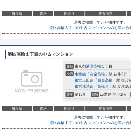
所在階
価格
間取り
専有面積
過去に掲載していた物件です。
港区高輪３丁目の中古マンションへのお問い合
港区高輪１丁目の中古マンション
東京都
港区
高輪
１丁目
住所
交通
南北線
「
白金高輪
」駅 徒歩6分
都営三田線
「
白金高輪
」駅 徒歩
都営浅草線
「
高輪台
」駅 徒歩10
築13年
15階建 地下1階
築年
階数
所在階
価格
間取り
専有面積
過去に掲載していた物件です。
港区高輪１丁目の中古マンションへのお問い合