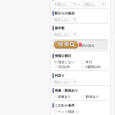
～
駅からの徒歩
築年数
8
件が該当
情報公開日
指定しない
本日
3日以内
1週間以内
利回り
画像・動画あり
画像あり
動画あり
こだわり条件
ペット相談
(-)