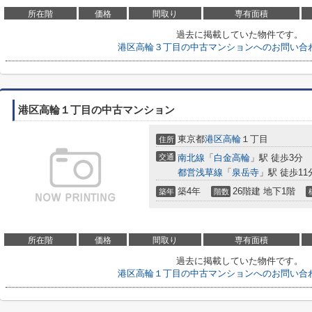
所在階
価格
間取り
専有面積
過去に掲載していた物件です。
港区高輪３丁目の中古マンションへのお問い合
港区高輪１丁目の中古マンション
東京都
港区
高輪
１丁目
住所
交通
南北線
「
白金高輪
」駅 徒歩3分
都営浅草線
「
泉岳寺
」駅 徒歩11
築4年
26階建 地下1階
築年
階数
所在階
価格
間取り
専有面積
過去に掲載していた物件です。
港区高輪１丁目の中古マンションへのお問い合