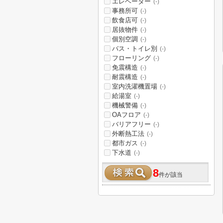
エレベーター
(-)
事務所可
(-)
飲食店可
(-)
居抜物件
(-)
個別空調
(-)
バス・トイレ別
(-)
フローリング
(-)
免震構造
(-)
耐震構造
(-)
室内洗濯機置場
(-)
給湯室
(-)
機械警備
(-)
OAフロア
(-)
バリアフリー
(-)
外断熱工法
(-)
都市ガス
(-)
下水道
(-)
8
件が該当