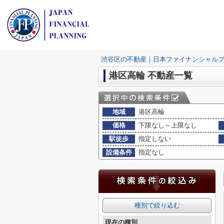
渋谷区の不動産｜日本ファイナンシャル
港区高輪 不動産一覧
地域
港区高輪
価格
下限なし～上限なし
駅徒歩
指定しない
設備条件
指定なし
種別で絞り込む
現在の種別