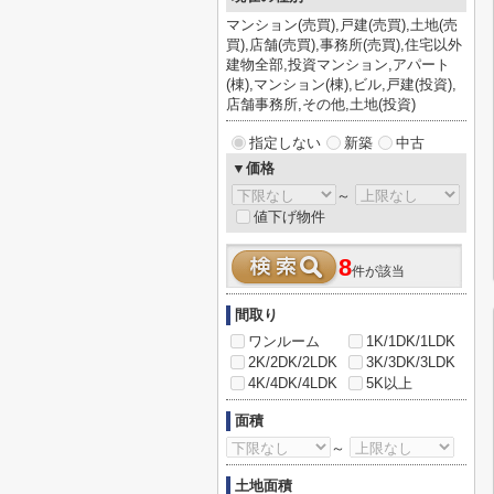
マンション(売買),戸建(売買),土地(売
買),店舗(売買),事務所(売買),住宅以外
建物全部,投資マンション,アパート
(棟),マンション(棟),ビル,戸建(投資),
店舗事務所,その他,土地(投資)
指定しない
新築
中古
▼価格
～
値下げ物件
8
件が該当
間取り
ワンルーム
1K/1DK/1LDK
2K/2DK/2LDK
3K/3DK/3LDK
4K/4DK/4LDK
5K以上
面積
～
土地面積