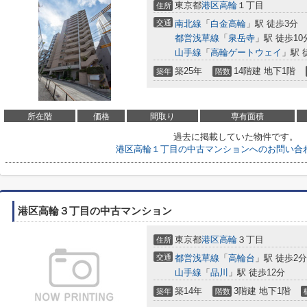
東京都
港区
高輪
１丁目
住所
交通
南北線
「
白金高輪
」駅 徒歩3分
都営浅草線
「
泉岳寺
」駅 徒歩10
山手線
「
高輪ゲートウェイ
」駅 
築25年
14階建 地下1階
築年
階数
所在階
価格
間取り
専有面積
過去に掲載していた物件です。
港区高輪１丁目の中古マンションへのお問い合
港区高輪３丁目の中古マンション
東京都
港区
高輪
３丁目
住所
交通
都営浅草線
「
高輪台
」駅 徒歩2分
山手線
「
品川
」駅 徒歩12分
築14年
3階建 地下1階
築年
階数