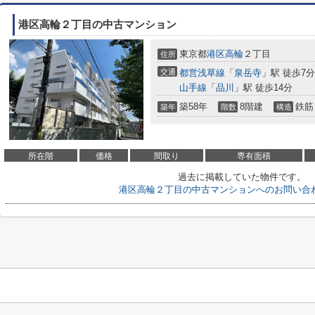
港区高輪２丁目の中古マンション
東京都
港区
高輪
２丁目
住所
交通
都営浅草線
「
泉岳寺
」駅 徒歩7分
山手線
「
品川
」駅 徒歩14分
築58年
8階建
鉄筋
築年
階数
構造
所在階
価格
間取り
専有面積
過去に掲載していた物件です。
港区高輪２丁目の中古マンションへのお問い合