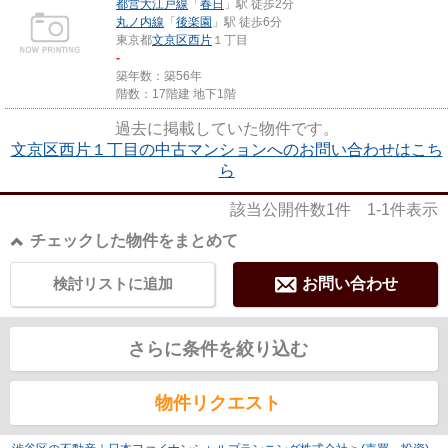
都営大江戸線
「
春日
」駅 徒歩2分
丸ノ内線
「
後楽園
」駅 徒歩6分
東京都
文京区
西片
１丁目
-
築年数：築56年
階数：17階建 地下1階
過去に掲載していた物件です。
文京区西片１丁目の中古マンションへのお問い合わせはこち
ら
該当公開件数
1
件
1-1
件表示
チェックした物件をまとめて
検討リストに追加
お問い合わせ
さらに条件を絞り込む
物件リクエスト