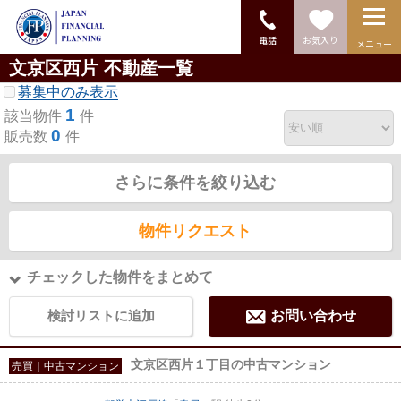
電話
お気入り
メニュー
文京区西片 不動産一覧
募集中のみ表示
1
該当物件
件
0
販売数
件
さらに条件を絞り込む
物件リクエスト
チェックした物件をまとめて
検討リストに追加
お問い合わせ
文京区西片１丁目の中古マンション
売買｜中古マンション