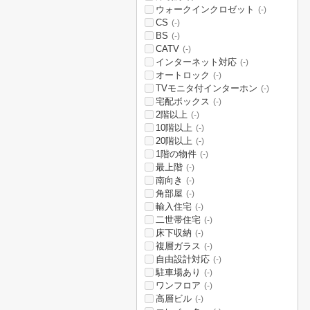
ウォークインクロゼット
(-)
CS
(-)
BS
(-)
CATV
(-)
インターネット対応
(-)
オートロック
(-)
TVモニタ付インターホン
(-)
宅配ボックス
(-)
2階以上
(-)
10階以上
(-)
20階以上
(-)
1階の物件
(-)
最上階
(-)
南向き
(-)
角部屋
(-)
輸入住宅
(-)
二世帯住宅
(-)
床下収納
(-)
複層ガラス
(-)
自由設計対応
(-)
駐車場あり
(-)
ワンフロア
(-)
高層ビル
(-)