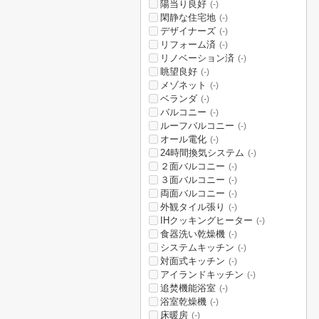
陽当り良好
(-)
閑静な住宅地
(-)
デザイナーズ
(-)
リフォーム済
(-)
リノベーション済
(-)
眺望良好
(-)
メゾネット
(-)
ベランダ
(-)
バルコニー
(-)
ルーフバルコニー
(-)
オール電化
(-)
24時間換気システム
(-)
２面バルコニー
(-)
３面バルコニー
(-)
両面バルコニー
(-)
外観タイル張り
(-)
IHクッキングヒーター
(-)
食器洗い乾燥機
(-)
システムキッチン
(-)
対面式キッチン
(-)
アイランドキッチン
(-)
追焚機能浴室
(-)
浴室乾燥機
(-)
床暖房
(-)