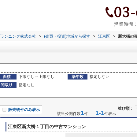
03-
営業時間：9
プランニング株式会社
>
(売買・投資)地域から探す
>
江東区
>
新大橋の
面積
下限なし～上限なし
築年数
指定しない
間取り
指定なし
並び順：
販売物件のみ表示
1
1-1
該当公開件数
件
件表示
江東区新大橋１丁目の中古マンション