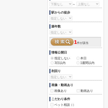
～
駅からの徒歩
築年数
1
件が該当
情報公開日
指定しない
本日
3日以内
1週間以内
利回り
画像・動画あり
画像あり
動画あり
こだわり条件
ペット相談
(-)