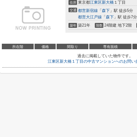
東京都
江東区
新大橋
１丁目
住所
交通
都営新宿線
「
森下
」駅 徒歩5分
都営大江戸線
「
森下
」駅 徒歩7分
築21年
24階建 地下2階
築年
階数
所在階
価格
間取り
専有面積
過去に掲載していた物件です。
江東区新大橋１丁目の中古マンションへのお問い