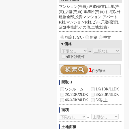
マンション(売買),戸建(売買),土地(売
買),店舗(売買),事務所(売買),住宅以外
建物全部,投資マンション,アパート
(棟),マンション(棟),ビル,戸建(投資),
店舗事務所,その他,土地(投資)
指定しない
新築
中古
▼価格
～
値下げ物件
1
件が該当
間取り
ワンルーム
1K/1DK/1LDK
2K/2DK/2LDK
3K/3DK/3LDK
4K/4DK/4LDK
5K以上
面積
～
土地面積