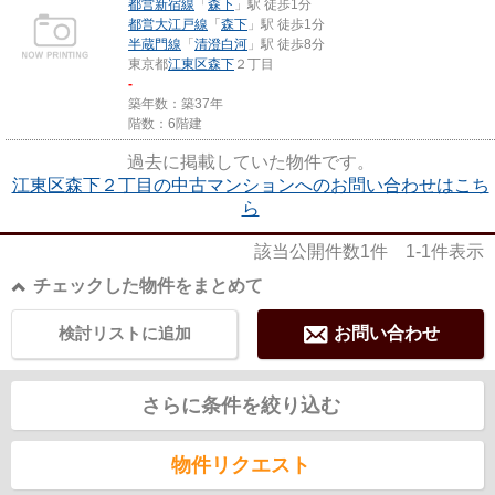
都営新宿線
「
森下
」駅 徒歩1分
都営大江戸線
「
森下
」駅 徒歩1分
半蔵門線
「
清澄白河
」駅 徒歩8分
東京都
江東区
森下
２丁目
-
築年数：築37年
階数：6階建
過去に掲載していた物件です。
江東区森下２丁目の中古マンションへのお問い合わせはこち
ら
該当公開件数
1
件
1-1
件表示
チェックした物件をまとめて
検討リストに追加
お問い合わせ
さらに条件を絞り込む
物件リクエスト