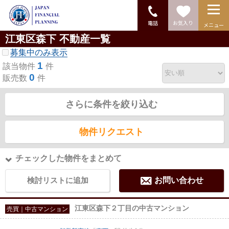
電話
お気入り
メニュー
江東区森下 不動産一覧
募集中のみ表示
1
該当物件
件
0
販売数
件
さらに条件を絞り込む
物件リクエスト
チェックした物件をまとめて
検討リストに追加
お問い合わせ
江東区森下２丁目の中古マンション
売買｜中古マンション