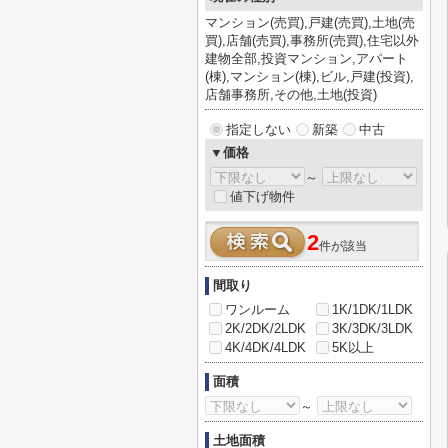
マンション(売買),戸建(売買),土地(売
買),店舗(売買),事務所(売買),住宅以外
建物全部,投資マンション,アパート
(棟),マンション(棟),ビル,戸建(投資),
店舗事務所,その他,土地(投資)
指定しない
新築
中古
▼価格
～
値下げ物件
2
件が該当
間取り
ワンルーム
1K/1DK/1LDK
2K/2DK/2LDK
3K/3DK/3LDK
4K/4DK/4LDK
5K以上
面積
～
土地面積