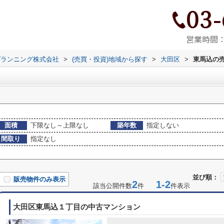
03-
営業時間：9
プランニング株式会社
>
(売買・投資)地域から探す
>
大田区
>
東馬込の
面積
下限なし～上限なし
築年数
指定しない
間取り
指定なし
並び順：
販売物件のみ表示
2
1-2
該当公開件数
件
件表示
大田区東馬込１丁目の中古マンション