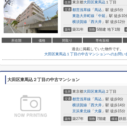
東京都
大田区
東馬込
１丁目
住所
交通
都営浅草線
「
馬込
」駅 徒歩5分
東急大井町線
「
中延
」駅 徒歩10
横須賀線
「
西大井
」駅 徒歩12分
築31年
5階建 地下1階
築年
階数
所在階
価格
間取り
専有面積
過去に掲載していた物件です。
大田区東馬込１丁目の中古マンションへのお問い
大田区東馬込２丁目の中古マンション
東京都
大田区
東馬込
２丁目
住所
交通
都営浅草線
「
馬込
」駅 徒歩9分
横須賀線
「
西大井
」駅 徒歩14分
京浜東北線
「
大森
」駅 徒歩15分
築27年
7階建
鉄筋
築年
階数
構造