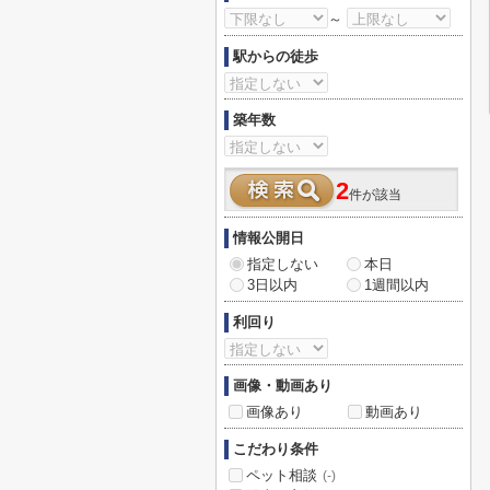
～
駅からの徒歩
築年数
2
件が該当
情報公開日
指定しない
本日
3日以内
1週間以内
利回り
画像・動画あり
画像あり
動画あり
こだわり条件
ペット相談
(-)