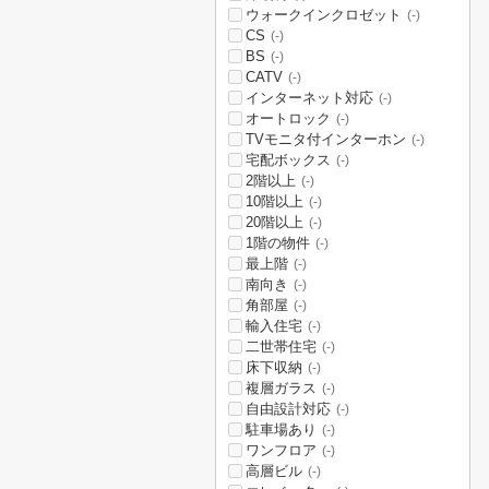
ウォークインクロゼット
(-)
CS
(-)
BS
(-)
CATV
(-)
インターネット対応
(-)
オートロック
(-)
TVモニタ付インターホン
(-)
宅配ボックス
(-)
2階以上
(-)
10階以上
(-)
20階以上
(-)
1階の物件
(-)
最上階
(-)
南向き
(-)
角部屋
(-)
輸入住宅
(-)
二世帯住宅
(-)
床下収納
(-)
複層ガラス
(-)
自由設計対応
(-)
駐車場あり
(-)
ワンフロア
(-)
高層ビル
(-)