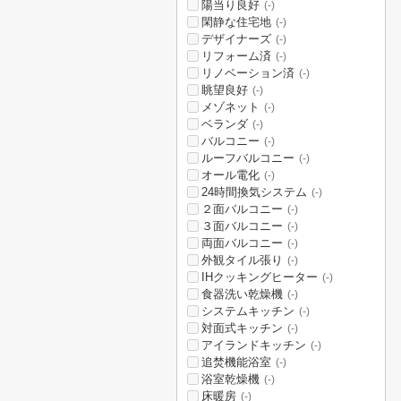
陽当り良好
(-)
閑静な住宅地
(-)
デザイナーズ
(-)
リフォーム済
(-)
リノベーション済
(-)
眺望良好
(-)
メゾネット
(-)
ベランダ
(-)
バルコニー
(-)
ルーフバルコニー
(-)
オール電化
(-)
24時間換気システム
(-)
２面バルコニー
(-)
３面バルコニー
(-)
両面バルコニー
(-)
外観タイル張り
(-)
IHクッキングヒーター
(-)
食器洗い乾燥機
(-)
システムキッチン
(-)
対面式キッチン
(-)
アイランドキッチン
(-)
追焚機能浴室
(-)
浴室乾燥機
(-)
床暖房
(-)