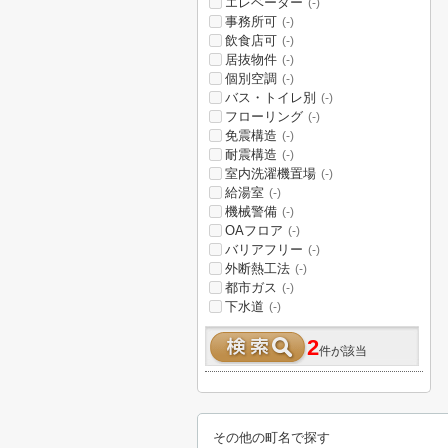
エレベーター
(-)
事務所可
(-)
飲食店可
(-)
居抜物件
(-)
個別空調
(-)
バス・トイレ別
(-)
フローリング
(-)
免震構造
(-)
耐震構造
(-)
室内洗濯機置場
(-)
給湯室
(-)
機械警備
(-)
OAフロア
(-)
バリアフリー
(-)
外断熱工法
(-)
都市ガス
(-)
下水道
(-)
2
件が該当
その他の町名で探す