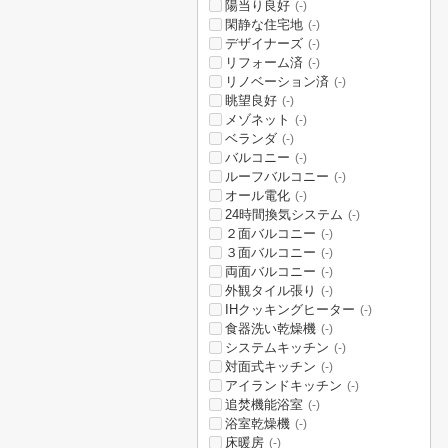
陽当り良好
(-)
閑静な住宅地
(-)
デザイナーズ
(-)
リフォーム済
(-)
リノベーション済
(-)
眺望良好
(-)
メゾネット
(-)
ベランダ
(-)
バルコニー
(-)
ルーフバルコニー
(-)
オール電化
(-)
24時間換気システム
(-)
２面バルコニー
(-)
３面バルコニー
(-)
両面バルコニー
(-)
外観タイル張り
(-)
IHクッキングヒーター
(-)
食器洗い乾燥機
(-)
システムキッチン
(-)
対面式キッチン
(-)
アイランドキッチン
(-)
追焚機能浴室
(-)
浴室乾燥機
(-)
床暖房
(-)