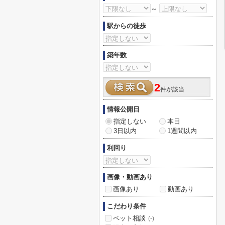
～
駅からの徒歩
築年数
2
件が該当
情報公開日
指定しない
本日
3日以内
1週間以内
利回り
画像・動画あり
画像あり
動画あり
こだわり条件
ペット相談
(-)