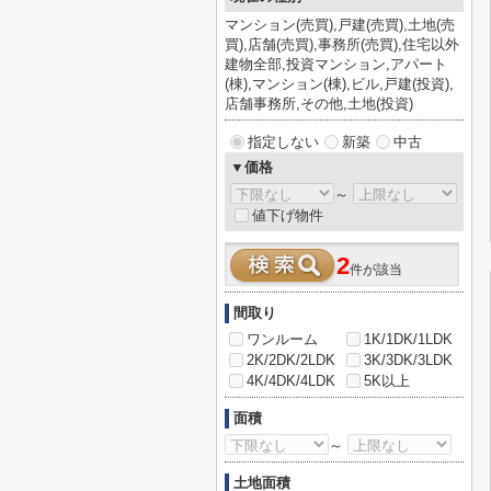
マンション(売買),戸建(売買),土地(売
買),店舗(売買),事務所(売買),住宅以外
建物全部,投資マンション,アパート
(棟),マンション(棟),ビル,戸建(投資),
店舗事務所,その他,土地(投資)
指定しない
新築
中古
▼価格
～
値下げ物件
2
件が該当
間取り
ワンルーム
1K/1DK/1LDK
2K/2DK/2LDK
3K/3DK/3LDK
4K/4DK/4LDK
5K以上
面積
～
土地面積