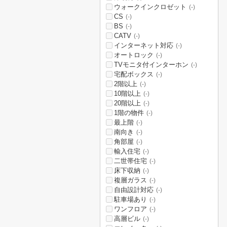
ウォークインクロゼット
(-)
CS
(-)
BS
(-)
CATV
(-)
インターネット対応
(-)
オートロック
(-)
TVモニタ付インターホン
(-)
宅配ボックス
(-)
2階以上
(-)
10階以上
(-)
20階以上
(-)
1階の物件
(-)
最上階
(-)
南向き
(-)
角部屋
(-)
輸入住宅
(-)
二世帯住宅
(-)
床下収納
(-)
複層ガラス
(-)
自由設計対応
(-)
駐車場あり
(-)
ワンフロア
(-)
高層ビル
(-)