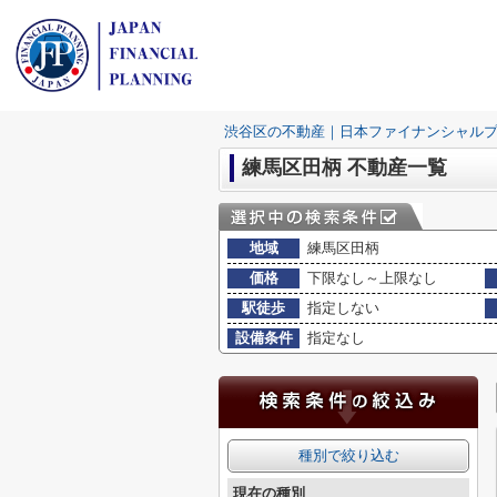
渋谷区の不動産｜日本ファイナンシャル
練馬区田柄 不動産一覧
地域
練馬区田柄
価格
下限なし～上限なし
駅徒歩
指定しない
設備条件
指定なし
種別で絞り込む
現在の種別