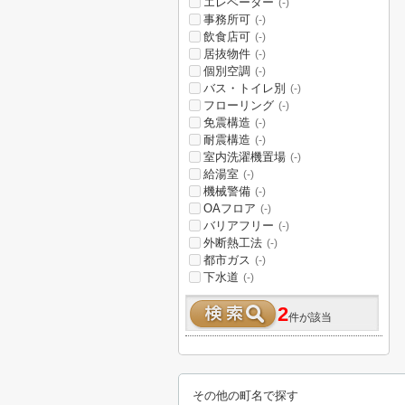
エレベーター
(-)
事務所可
(-)
飲食店可
(-)
居抜物件
(-)
個別空調
(-)
バス・トイレ別
(-)
フローリング
(-)
免震構造
(-)
耐震構造
(-)
室内洗濯機置場
(-)
給湯室
(-)
機械警備
(-)
OAフロア
(-)
バリアフリー
(-)
外断熱工法
(-)
都市ガス
(-)
下水道
(-)
2
件が該当
その他の町名で探す