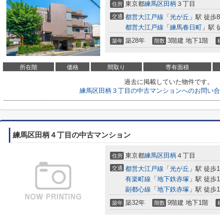
東京都
練馬区
田柄
３丁目
住所
交通
都営大江戸線
「
光が丘
」駅 徒歩
都営大江戸線
「
練馬春日町
」駅 
築28年
3階建 地下1階
築年
階数
所在階
価格
間取り
専有面積
過去に掲載していた物件です。
練馬区田柄３丁目の中古マンションへのお問い合
練馬区田柄４丁目の中古マンション
東京都
練馬区
田柄
４丁目
住所
交通
都営大江戸線
「
光が丘
」駅 徒歩1
有楽町線
「
地下鉄赤塚
」駅 徒歩1
副都心線
「
地下鉄赤塚
」駅 徒歩1
築32年
9階建 地下1階
築年
階数