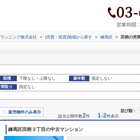
03-
営業時間：9
プランニング株式会社
>
(売買・投資)地域から探す
>
練馬区
>
田柄の売
面積
下限なし～上限なし
築年数
指定しない
間取り
指定なし
並び順：
販売物件のみ表示
2
1-2
該当公開件数
件
件表示
練馬区田柄３丁目の中古マンション