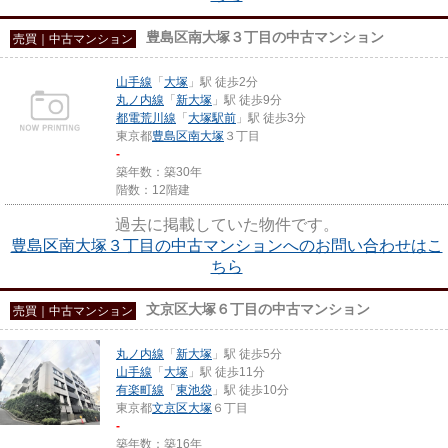
豊島区南大塚３丁目の中古マンション
売買｜中古マンション
山手線
「
大塚
」駅 徒歩2分
丸ノ内線
「
新大塚
」駅 徒歩9分
都電荒川線
「
大塚駅前
」駅 徒歩3分
東京都
豊島区
南大塚
３丁目
-
築年数：築30年
階数：12階建
過去に掲載していた物件です。
豊島区南大塚３丁目の中古マンションへのお問い合わせはこ
ちら
文京区大塚６丁目の中古マンション
売買｜中古マンション
丸ノ内線
「
新大塚
」駅 徒歩5分
山手線
「
大塚
」駅 徒歩11分
有楽町線
「
東池袋
」駅 徒歩10分
東京都
文京区
大塚
６丁目
-
築年数：築16年