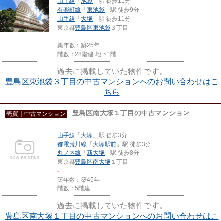
山手線
「
池袋
」駅 徒歩11分
有楽町線
「
東池袋
」駅 徒歩9分
山手線
「
大塚
」駅 徒歩11分
東京都
豊島区
東池袋
３丁目
-
築年数：築25年
階数：28階建 地下1階
過去に掲載していた物件です。
豊島区東池袋３丁目の中古マンションへのお問い合わせはこ
ちら
豊島区南大塚１丁目の中古マンション
売買｜中古マンション
山手線
「
大塚
」駅 徒歩3分
都電荒川線
「
大塚駅前
」駅 徒歩3分
丸ノ内線
「
新大塚
」駅 徒歩8分
東京都
豊島区
南大塚
１丁目
-
築年数：築45年
階数：5階建
過去に掲載していた物件です。
豊島区南大塚１丁目の中古マンションへのお問い合わせはこ