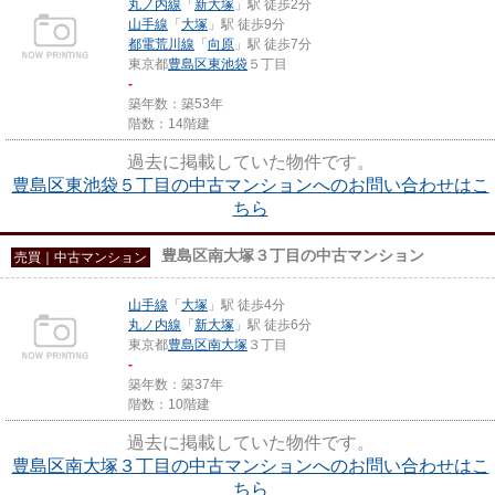
丸ノ内線
「
新大塚
」駅 徒歩2分
山手線
「
大塚
」駅 徒歩9分
都電荒川線
「
向原
」駅 徒歩7分
東京都
豊島区
東池袋
５丁目
-
築年数：築53年
階数：14階建
過去に掲載していた物件です。
豊島区東池袋５丁目の中古マンションへのお問い合わせはこ
ちら
豊島区南大塚３丁目の中古マンション
売買｜中古マンション
山手線
「
大塚
」駅 徒歩4分
丸ノ内線
「
新大塚
」駅 徒歩6分
東京都
豊島区
南大塚
３丁目
-
築年数：築37年
階数：10階建
過去に掲載していた物件です。
豊島区南大塚３丁目の中古マンションへのお問い合わせはこ
ちら