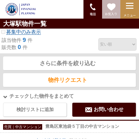
電話
お気入り
メニュー
大塚駅物件一覧
募集中のみ表示
9
該当物件
件
0
販売数
件
さらに条件を絞り込む
物件リクエスト
チェックした物件をまとめて
検討リストに追加
お問い合わせ
豊島区東池袋５丁目の中古マンション
売買｜中古マンション