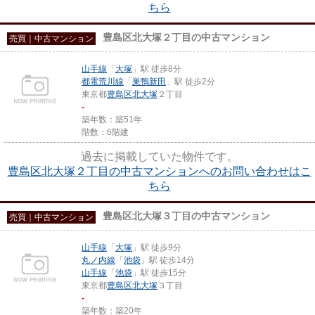
ちら
豊島区北大塚２丁目の中古マンション
売買｜中古マンション
山手線
「
大塚
」駅 徒歩8分
都電荒川線
「
巣鴨新田
」駅 徒歩2分
東京都
豊島区
北大塚
２丁目
-
築年数：築51年
階数：6階建
過去に掲載していた物件です。
豊島区北大塚２丁目の中古マンションへのお問い合わせはこ
ちら
豊島区北大塚３丁目の中古マンション
売買｜中古マンション
山手線
「
大塚
」駅 徒歩9分
丸ノ内線
「
池袋
」駅 徒歩14分
山手線
「
池袋
」駅 徒歩15分
東京都
豊島区
北大塚
３丁目
-
築年数：築20年