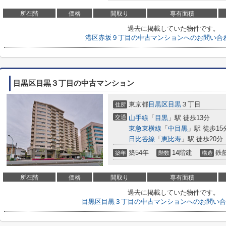
所在階
価格
間取り
専有面積
過去に掲載していた物件です。
港区赤坂９丁目の中古マンションへのお問い合
目黒区目黒３丁目の中古マンション
東京都
目黒区
目黒
３丁目
住所
交通
山手線
「
目黒
」駅 徒歩13分
東急東横線
「
中目黒
」駅 徒歩15
日比谷線
「
恵比寿
」駅 徒歩20分
築54年
14階建
鉄
築年
階数
構造
所在階
価格
間取り
専有面積
過去に掲載していた物件です。
目黒区目黒３丁目の中古マンションへのお問い合