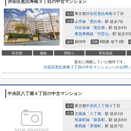
渋谷区恵比寿南３丁目の中古マンション
東京都
渋谷区
恵比寿南
３丁目
住所
交通
山手線
「
恵比寿
」駅 徒歩7分
日比谷線
「
恵比寿
」駅 徒歩4分
東急東横線
「
代官山
」駅 徒歩10
築58年
8階建 地下1階
築年
階数
所在階
価格
間取り
専有面積
過去に掲載していた物件です。
渋谷区恵比寿南３丁目の中古マンションへのお問い
中央区八丁堀４丁目の中古マンション
東京都
中央区
八丁堀
４丁目
住所
交通
京葉線
「
八丁堀
」駅 徒歩1分
有楽町線
「
新富町
」駅 徒歩6分
東西線
「
茅場町
」駅 徒歩7分