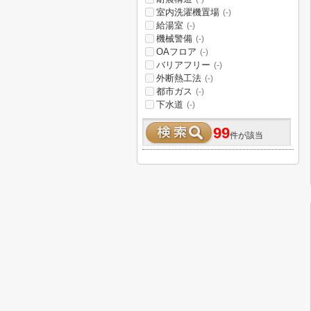
室内洗濯機置場
(-)
給湯室
(-)
機械警備
(-)
OAフロア
(-)
バリアフリー
(-)
外断熱工法
(-)
都市ガス
(-)
下水道
(-)
99
件が該当