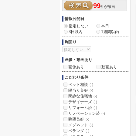
99
件が該当
情報公開日
指定しない
本日
3日以内
1週間以内
利回り
画像・動画あり
画像あり
動画あり
こだわり条件
ペット相談
(-)
陽当り良好
(-)
閑静な住宅地
(-)
デザイナーズ
(-)
リフォーム済
(-)
リノベーション済
(-)
眺望良好
(-)
メゾネット
(-)
ベランダ
(-)