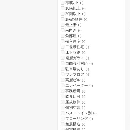
2階以上
(-)
10階以上
(-)
20階以上
(-)
1階の物件
(-)
最上階
(-)
南向き
(-)
角部屋
(-)
輸入住宅
(-)
二世帯住宅
(-)
床下収納
(-)
複層ガラス
(-)
自由設計対応
(-)
駐車場あり
(-)
ワンフロア
(-)
高層ビル
(-)
エレベーター
(-)
事務所可
(-)
飲食店可
(-)
居抜物件
(-)
個別空調
(-)
バス・トイレ別
(-)
フローリング
(-)
免震構造
(-)
耐震構造
(-)