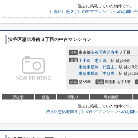
過去に掲載していた物件です。
目黒区目黒２丁目の中古マンションへのお問い合
渋谷区恵比寿南３丁目の中古マンション
東京都
渋谷区
恵比寿南
３丁目
住所
交通
山手線
「
恵比寿
」駅 徒歩4分
東急東横線
「
代官山
」駅 徒歩9分
東急東横線
「
中目黒
」駅 徒歩12
築58年
8階建 地下1階
築年
階数
所在階
価格
間取り
専有面積
過去に掲載していた物件です。
渋谷区恵比寿南３丁目の中古マンションへのお問い