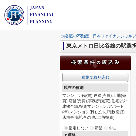
渋谷区の不動産｜日本ファイナンシャル
東京メトロ日比谷線の駅選
種別で絞り込む
現在の種別
マンション(売買),戸建(売買),土地(売
買),店舗(売買),事務所(売買),住宅以外
建物全部,投資マンション,アパート
(棟),マンション(棟),ビル,戸建(投資),
店舗事務所,その他,土地(投資)
指定しない
新築
中古
▼価格