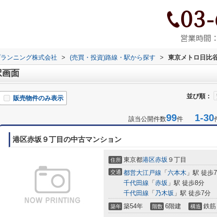
03-
営業時間：9
プランニング株式会社
>
(売買・投資)路線・駅から探す
>
東京メトロ日比
択画面
並び順：
販売物件のみ表示
99
1-30
該当公開件数
件
港区赤坂９丁目の中古マンション
東京都
港区
赤坂
９丁目
住所
交通
都営大江戸線
「
六本木
」駅 徒歩
千代田線
「
赤坂
」駅 徒歩8分
千代田線
「
乃木坂
」駅 徒歩7分
築54年
6階建
鉄筋
築年
階数
構造