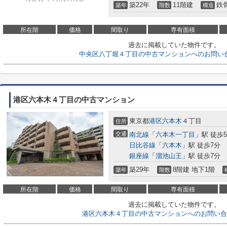
築22年
11階建
鉄
築年
階数
構造
所在階
価格
間取り
専有面積
過去に掲載していた物件です。
中央区八丁堀４丁目の中古マンションへのお問い
港区六本木４丁目の中古マンション
東京都
港区
六本木
４丁目
住所
交通
南北線
「
六本木一丁目
」駅 徒歩
日比谷線
「
六本木
」駅 徒歩7分
銀座線
「
溜池山王
」駅 徒歩7分
築29年
8階建 地下1階
築年
階数
所在階
価格
間取り
専有面積
過去に掲載していた物件です。
港区六本木４丁目の中古マンションへのお問い合