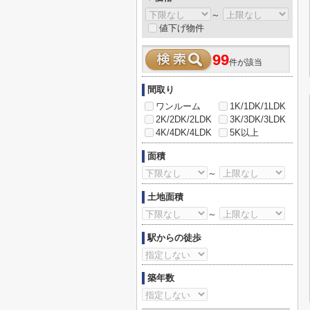
～
値下げ物件
99
件が該当
間取り
ワンルーム
1K/1DK/1LDK
2K/2DK/2LDK
3K/3DK/3LDK
4K/4DK/4LDK
5K以上
面積
～
土地面積
～
駅からの徒歩
築年数