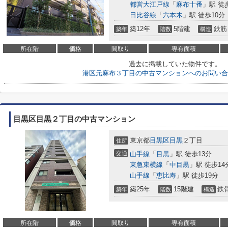
都営大江戸線
「
麻布十番
」駅 徒
日比谷線
「
六本木
」駅 徒歩10分
築12年
5階建
鉄筋
築年
階数
構造
所在階
価格
間取り
専有面積
過去に掲載していた物件です。
港区元麻布３丁目の中古マンションへのお問い合
目黒区目黒２丁目の中古マンション
東京都
目黒区
目黒
２丁目
住所
交通
山手線
「
目黒
」駅 徒歩13分
東急東横線
「
中目黒
」駅 徒歩14
山手線
「
恵比寿
」駅 徒歩19分
築25年
15階建
鉄
築年
階数
構造
所在階
価格
間取り
専有面積