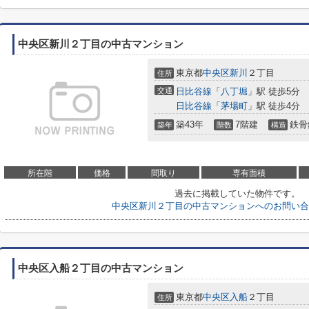
中央区新川２丁目の中古マンション
東京都
中央区
新川
２丁目
住所
交通
日比谷線
「
八丁堀
」駅 徒歩5分
日比谷線
「
茅場町
」駅 徒歩4分
築43年
7階建
鉄骨
築年
階数
構造
所在階
価格
間取り
専有面積
過去に掲載していた物件です。
中央区新川２丁目の中古マンションへのお問い合
中央区入船２丁目の中古マンション
東京都
中央区
入船
２丁目
住所