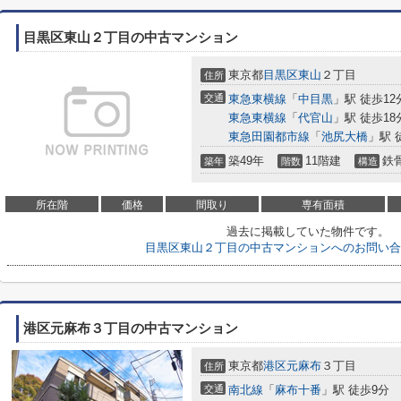
目黒区東山２丁目の中古マンション
東京都
目黒区
東山
２丁目
住所
交通
東急東横線
「
中目黒
」駅 徒歩12
東急東横線
「
代官山
」駅 徒歩18
東急田園都市線
「
池尻大橋
」駅 
築49年
11階建
鉄
築年
階数
構造
所在階
価格
間取り
専有面積
過去に掲載していた物件です。
目黒区東山２丁目の中古マンションへのお問い合
港区元麻布３丁目の中古マンション
東京都
港区
元麻布
３丁目
住所
交通
南北線
「
麻布十番
」駅 徒歩9分