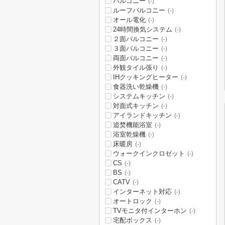
バルコニー
(-)
ルーフバルコニー
(-)
オール電化
(-)
24時間換気システム
(-)
２面バルコニー
(-)
３面バルコニー
(-)
両面バルコニー
(-)
外観タイル張り
(-)
IHクッキングヒーター
(-)
食器洗い乾燥機
(-)
システムキッチン
(-)
対面式キッチン
(-)
アイランドキッチン
(-)
追焚機能浴室
(-)
浴室乾燥機
(-)
床暖房
(-)
ウォークインクロゼット
(-)
CS
(-)
BS
(-)
CATV
(-)
インターネット対応
(-)
オートロック
(-)
TVモニタ付インターホン
(-)
宅配ボックス
(-)