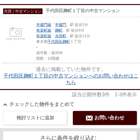
千代田区麹町１丁目の中古マンション
売買｜中古マンション
半蔵門線
「
半蔵門
」駅 徒歩2分
有楽町線
「
麹町
」駅 徒歩6分
有楽町線
「
永田町
」駅 徒歩11分
東京都
千代田区
麹町
１丁目
-
築年数：築48年
階数：10階建
過去に掲載していた物件です。
千代田区麹町１丁目の中古マンションへのお問い合わせはこ
ちら
該当公開件数
3
件
1-3
件表示
チェックした物件をまとめて
検討リストに追加
お問い合わせ
さらに条件を絞り込む