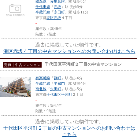
銀座線
「
赤坂見附
」駅 徒歩6分
千代田線
「
赤坂
」駅 徒歩5分
半蔵門線
「
永田町
」駅 徒歩11分
東京都
港区
赤坂
４丁目
-
築年数：築49年
階数：7階建
過去に掲載していた物件です。
港区赤坂４丁目の中古マンションへのお問い合わせはこちら
千代田区平河町２丁目の中古マンション
売買｜中古マンション
有楽町線
「
麹町
」駅 徒歩4分
半蔵門線
「
半蔵門
」駅 徒歩4分
南北線
「
永田町
」駅 徒歩5分
東京都
千代田区
平河町
２丁目
-
築年数：築47年
階数：9階建
過去に掲載していた物件です。
千代田区平河町２丁目の中古マンションへのお問い合わせは
こちら