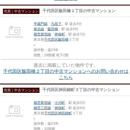
千代田区飯田橋２丁目の中古マンション
売買｜中古マンション
半蔵門線
「
九段下
」駅 徒歩4分
南北線
「
飯田橋
」駅 徒歩6分
都営新宿線
「
神保町
」駅 徒歩7分
東京都
千代田区
飯田橋
２丁目
-
築年数：築23年
階数：29階建 地下2階
過去に掲載していた物件です。
千代田区飯田橋２丁目の中古マンションへのお問い合わせは
こちら
千代田区神田錦町３丁目の中古マンション
売買｜中古マンション
都営新宿線
「
小川町
」駅 徒歩5分
都営三田線
「
神保町
」駅 徒歩6分
東京都
千代田区
神田錦町
３丁目
-
築年数：築23年
階数：10階建