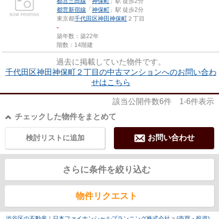
都営三田線
「
神保町
」駅 徒歩2分
都営新宿線
「
神保町
」駅 徒歩2分
東京都
千代田区
神田神保町
２丁目
-
築年数：築22年
階数：14階建
過去に掲載していた物件です。
千代田区神田神保町２丁目の中古マンションへのお問い合わ
せはこちら
該当公開件数
6
件
1-6
件表示
チェックした物件をまとめて
検討リストに追加
お問い合わせ
さらに条件を絞り込む
物件リクエスト
渋谷区の不動産｜日本ファイナンシャルプランニング株式会社
>
(売買・投資)