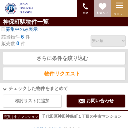
電話
お気入り
メニュー
神保町駅物件一覧
募集中のみ表示
6
該当物件
件
0
販売数
件
さらに条件を絞り込む
物件リクエスト
チェックした物件をまとめて
検討リストに追加
お問い合わせ
千代田区神田神保町１丁目の中古マンション
売買｜中古マンション