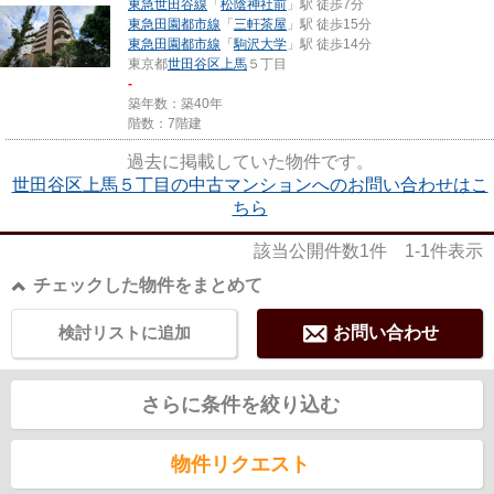
東急世田谷線
「
松陰神社前
」駅 徒歩7分
東急田園都市線
「
三軒茶屋
」駅 徒歩15分
東急田園都市線
「
駒沢大学
」駅 徒歩14分
東京都
世田谷区
上馬
５丁目
-
築年数：築40年
階数：7階建
過去に掲載していた物件です。
世田谷区上馬５丁目の中古マンションへのお問い合わせはこ
ちら
該当公開件数
1
件
1-1
件表示
チェックした物件をまとめて
検討リストに追加
お問い合わせ
さらに条件を絞り込む
物件リクエスト