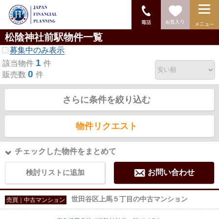
電話
お気入り
メニュー
松陰神社前駅物件一覧
募集中のみ表示
1
該当物件
件
0
販売数
件
さらに条件を絞り込む
物件リクエスト
チェックした物件をまとめて
検討リストに追加
お問い合わせ
世田谷区上馬５丁目の中古マンション
売買｜中古マンション