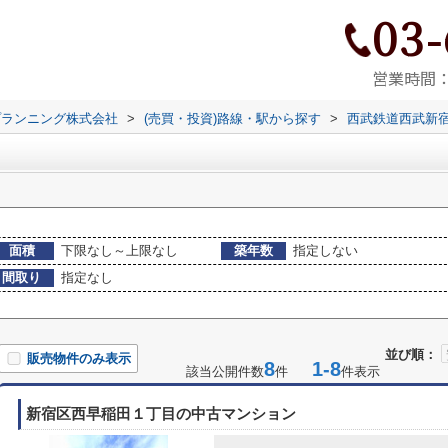
03-
営業時間：9
プランニング株式会社
>
(売買・投資)路線・駅から探す
>
西武鉄道西武新
面積
下限なし～上限なし
築年数
指定しない
間取り
指定なし
並び順：
販売物件のみ表示
8
1-8
該当公開件数
件
件表示
新宿区西早稲田１丁目の中古マンション