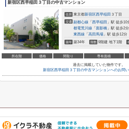
新宿区西早稲田３丁目の中古マンション
東京都
新宿区
西早稲田
３丁目
住所
交通
副都心線
「
西早稲田
」駅 徒歩10
都電荒川線
「
面影橋
」駅 徒歩2分
東西線
「
高田馬場
」駅 徒歩12分
築34年
9階建 地下1階
築年
階数
所在階
価格
間取り
専有面積
過去に掲載していた物件です。
新宿区西早稲田３丁目の中古マンションへのお問い