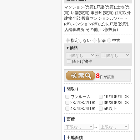
マンション(売買),戸建(売買),土地(売
買),店舗(売買),事務所(売買),住宅以外
建物全部,投資マンション,アパート
(棟),マンション(棟),ビル,戸建(投資),
店舗事務所,その他,土地(投資)
指定しない
新築
中古
▼価格
～
値下げ物件
8
件が該当
間取り
ワンルーム
1K/1DK/1LDK
2K/2DK/2LDK
3K/3DK/3LDK
4K/4DK/4LDK
5K以上
面積
～
土地面積