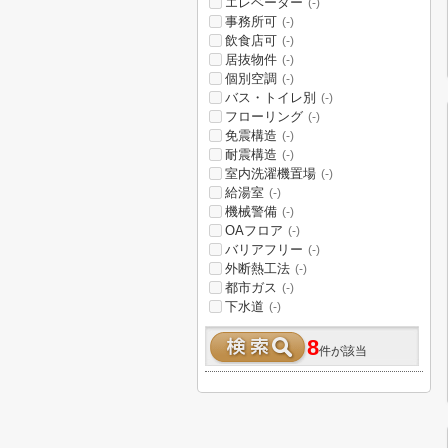
エレベーター
(-)
事務所可
(-)
飲食店可
(-)
居抜物件
(-)
個別空調
(-)
バス・トイレ別
(-)
フローリング
(-)
免震構造
(-)
耐震構造
(-)
室内洗濯機置場
(-)
給湯室
(-)
機械警備
(-)
OAフロア
(-)
バリアフリー
(-)
外断熱工法
(-)
都市ガス
(-)
下水道
(-)
8
件が該当