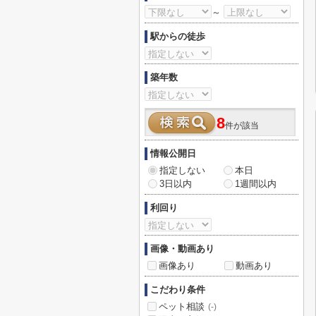
～
駅からの徒歩
築年数
8
件が該当
情報公開日
指定しない
本日
3日以内
1週間以内
利回り
画像・動画あり
画像あり
動画あり
こだわり条件
ペット相談
(-)