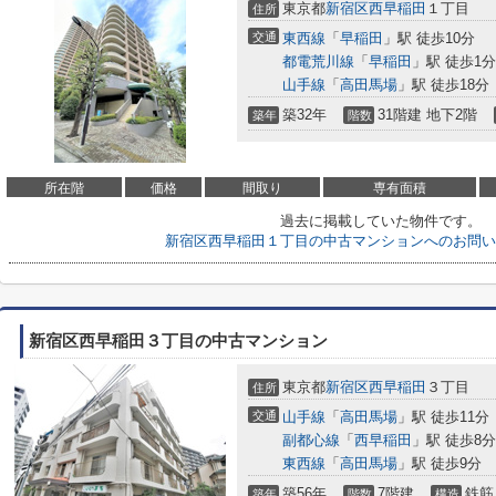
東京都
新宿区
西早稲田
１丁目
住所
交通
東西線
「
早稲田
」駅 徒歩10分
都電荒川線
「
早稲田
」駅 徒歩1分
山手線
「
高田馬場
」駅 徒歩18分
築32年
31階建 地下2階
築年
階数
所在階
価格
間取り
専有面積
過去に掲載していた物件です。
新宿区西早稲田１丁目の中古マンションへのお問い
新宿区西早稲田３丁目の中古マンション
東京都
新宿区
西早稲田
３丁目
住所
交通
山手線
「
高田馬場
」駅 徒歩11分
副都心線
「
西早稲田
」駅 徒歩8分
東西線
「
高田馬場
」駅 徒歩9分
築56年
7階建
鉄筋
築年
階数
構造