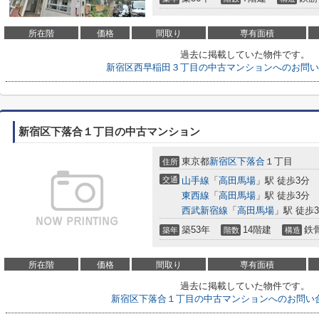
所在階
価格
間取り
専有面積
過去に掲載していた物件です。
新宿区西早稲田３丁目の中古マンションへのお問い
新宿区下落合１丁目の中古マンション
東京都
新宿区
下落合
１丁目
住所
交通
山手線
「
高田馬場
」駅 徒歩3分
東西線
「
高田馬場
」駅 徒歩3分
西武新宿線
「
高田馬場
」駅 徒歩
築53年
14階建
鉄
築年
階数
構造
所在階
価格
間取り
専有面積
過去に掲載していた物件です。
新宿区下落合１丁目の中古マンションへのお問い