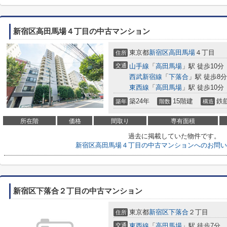
新宿区高田馬場４丁目の中古マンション
東京都
新宿区
高田馬場
４丁目
住所
交通
山手線
「
高田馬場
」駅 徒歩10分
西武新宿線
「
下落合
」駅 徒歩8分
東西線
「
高田馬場
」駅 徒歩10分
築24年
15階建
鉄
築年
階数
構造
所在階
価格
間取り
専有面積
過去に掲載していた物件です。
新宿区高田馬場４丁目の中古マンションへのお問い
新宿区下落合２丁目の中古マンション
東京都
新宿区
下落合
２丁目
住所
交通
東西線
「
高田馬場
」駅 徒歩7分