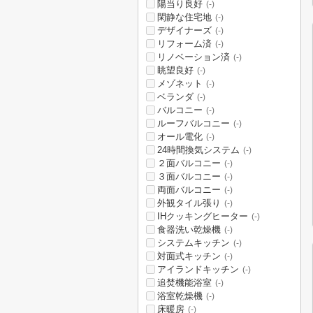
陽当り良好
(-)
閑静な住宅地
(-)
デザイナーズ
(-)
リフォーム済
(-)
リノベーション済
(-)
眺望良好
(-)
メゾネット
(-)
ベランダ
(-)
バルコニー
(-)
ルーフバルコニー
(-)
オール電化
(-)
24時間換気システム
(-)
２面バルコニー
(-)
３面バルコニー
(-)
両面バルコニー
(-)
外観タイル張り
(-)
IHクッキングヒーター
(-)
食器洗い乾燥機
(-)
システムキッチン
(-)
対面式キッチン
(-)
アイランドキッチン
(-)
追焚機能浴室
(-)
浴室乾燥機
(-)
床暖房
(-)