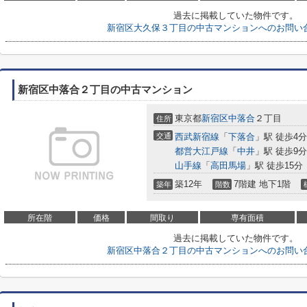
過去に掲載していた物件です。
新宿区大久保３丁目の中古マンションへのお問い
新宿区中落合２丁目の中古マンション
東京都
新宿区
中落合
２丁目
住所
交通
西武新宿線
「
下落合
」駅 徒歩4分
都営大江戸線
「
中井
」駅 徒歩9分
山手線
「
高田馬場
」駅 徒歩15分
築12年
7階建 地下1階
築年
階数
所在階
価格
間取り
専有面積
過去に掲載していた物件です。
新宿区中落合２丁目の中古マンションへのお問い