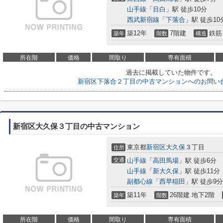
山手線
「
目白
」駅 徒歩10分
西武新宿線
「
下落合
」駅 徒歩10
築12年
7階建
鉄筋
築年
階数
構造
所在階
価格
間取り
専有面積
過去に掲載していた物件です。
新宿区下落合２丁目の中古マンションへのお問い
新宿区大久保３丁目の中古マンション
東京都
新宿区
大久保
３丁目
住所
交通
山手線
「
高田馬場
」駅 徒歩6分
山手線
「
新大久保
」駅 徒歩11分
副都心線
「
西早稲田
」駅 徒歩9分
築11年
26階建 地下2階
築年
階数
所在階
価格
間取り
専有面積