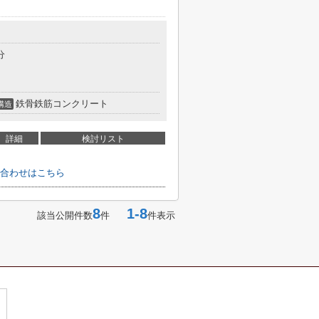
分
鉄骨鉄筋コンクリート
構造
詳細
検討リスト
合わせはこちら
8
1-8
該当公開件数
件
件表示