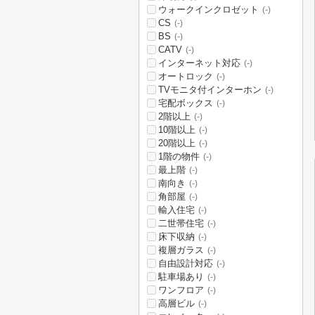
ウォークインクロゼット
(-)
CS
(-)
BS
(-)
CATV
(-)
インターネット対応
(-)
オートロック
(-)
TVモニタ付インターホン
(-)
宅配ボックス
(-)
2階以上
(-)
10階以上
(-)
20階以上
(-)
1階の物件
(-)
最上階
(-)
南向き
(-)
角部屋
(-)
輸入住宅
(-)
二世帯住宅
(-)
床下収納
(-)
複層ガラス
(-)
自由設計対応
(-)
駐車場あり
(-)
ワンフロア
(-)
高層ビル
(-)