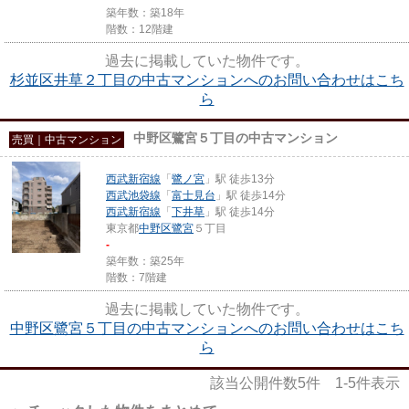
築年数：築18年
階数：12階建
過去に掲載していた物件です。
杉並区井草２丁目の中古マンションへのお問い合わせはこち
ら
中野区鷺宮５丁目の中古マンション
売買｜中古マンション
西武新宿線
「
鷺ノ宮
」駅 徒歩13分
西武池袋線
「
富士見台
」駅 徒歩14分
西武新宿線
「
下井草
」駅 徒歩14分
東京都
中野区
鷺宮
５丁目
-
築年数：築25年
階数：7階建
過去に掲載していた物件です。
中野区鷺宮５丁目の中古マンションへのお問い合わせはこち
ら
該当公開件数
5
件
1-5
件表示