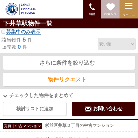
電話
お気入り
メニュー
下井草駅物件一覧
募集中のみ表示
5
該当物件
件
0
販売数
件
さらに条件を絞り込む
物件リクエスト
チェックした物件をまとめて
検討リストに追加
お問い合わせ
杉並区井草２丁目の中古マンション
売買｜中古マンション