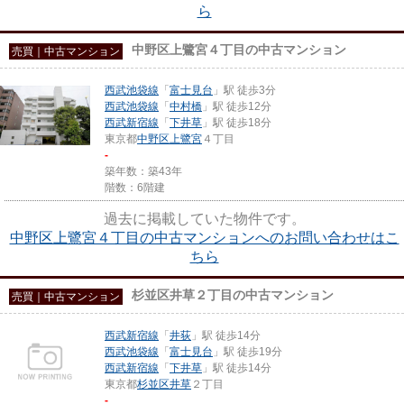
ら
中野区上鷺宮４丁目の中古マンション
売買｜中古マンション
西武池袋線
「
富士見台
」駅 徒歩3分
西武池袋線
「
中村橋
」駅 徒歩12分
西武新宿線
「
下井草
」駅 徒歩18分
東京都
中野区
上鷺宮
４丁目
-
築年数：築43年
階数：6階建
過去に掲載していた物件です。
中野区上鷺宮４丁目の中古マンションへのお問い合わせはこ
ちら
杉並区井草２丁目の中古マンション
売買｜中古マンション
西武新宿線
「
井荻
」駅 徒歩14分
西武池袋線
「
富士見台
」駅 徒歩19分
西武新宿線
「
下井草
」駅 徒歩14分
東京都
杉並区
井草
２丁目
-