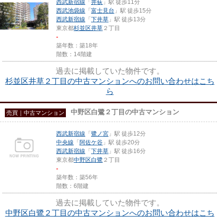
西武新宿線
「
井荻
」駅 徒歩11分
西武池袋線
「
富士見台
」駅 徒歩15分
西武新宿線
「
下井草
」駅 徒歩13分
東京都
杉並区
井草
２丁目
-
築年数：築18年
階数：14階建
過去に掲載していた物件です。
杉並区井草２丁目の中古マンションへのお問い合わせはこち
ら
中野区白鷺２丁目の中古マンション
売買｜中古マンション
西武新宿線
「
鷺ノ宮
」駅 徒歩12分
中央線
「
阿佐ケ谷
」駅 徒歩20分
西武新宿線
「
下井草
」駅 徒歩16分
東京都
中野区
白鷺
２丁目
-
築年数：築56年
階数：6階建
過去に掲載していた物件です。
中野区白鷺２丁目の中古マンションへのお問い合わせはこち