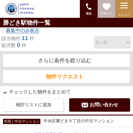
電話
お気入り
メニュー
勝どき駅物件一覧
募集中のみ表示
11
該当物件
件
0
販売数
件
さらに条件を絞り込む
物件リクエスト
チェックした物件をまとめて
検討リストに追加
お問い合わせ
中央区勝どき６丁目の中古マンション
売買｜中古マンション