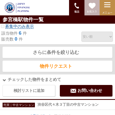
電話
お気入り
メニュー
参宮橋駅物件一覧
募集中のみ表示
6
該当物件
件
0
販売数
件
さらに条件を絞り込む
物件リクエスト
チェックした物件をまとめて
検討リストに追加
お問い合わせ
渋谷区代々木３丁目の中古マンション
売買｜中古マンション