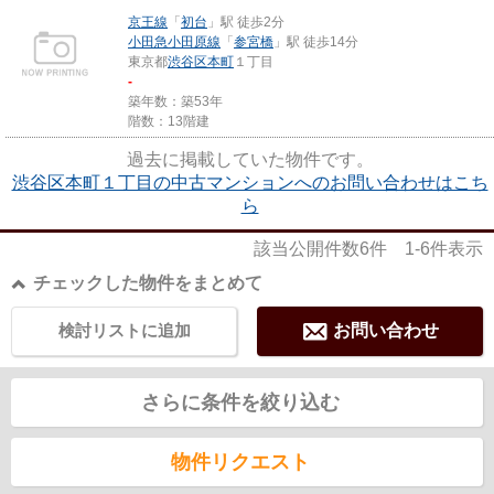
京王線
「
初台
」駅 徒歩2分
小田急小田原線
「
参宮橋
」駅 徒歩14分
東京都
渋谷区
本町
１丁目
-
築年数：築53年
階数：13階建
過去に掲載していた物件です。
渋谷区本町１丁目の中古マンションへのお問い合わせはこち
ら
該当公開件数
6
件
1-6
件表示
チェックした物件をまとめて
検討リストに追加
お問い合わせ
さらに条件を絞り込む
物件リクエスト