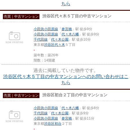
ちら
渋谷区代々木５丁目の中古マンション
売買｜中古マンション
小田急小田原線
「
参宮橋
」駅 徒歩9分
小田急小田原線
「
代々木八幡
」駅 徒歩9分
千代田線
「
代々木公園
」駅 徒歩10分
東京都
渋谷区
代々木
５丁目
-
築年数：築26年
階数：14階建
過去に掲載していた物件です。
渋谷区代々木５丁目の中古マンションへのお問い合わせはこ
ちら
渋谷区初台２丁目の中古マンション
売買｜中古マンション
小田急小田原線
「
代々木八幡
」駅 徒歩8分
千代田線
「
代々木公園
」駅 徒歩9分
小田急小田原線
「
参宮橋
」駅 徒歩11分
東京都
渋谷区
初台
２丁目
-