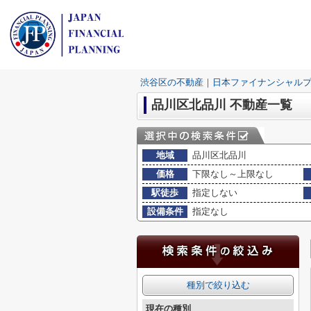
渋谷区の不動産｜日本ファイナンシャル
品川区北品川 不動産一覧
地域
品川区北品川
価格
下限なし～上限なし
駅徒歩
指定しない
設備条件
指定なし
種別で絞り込む
現在の種別