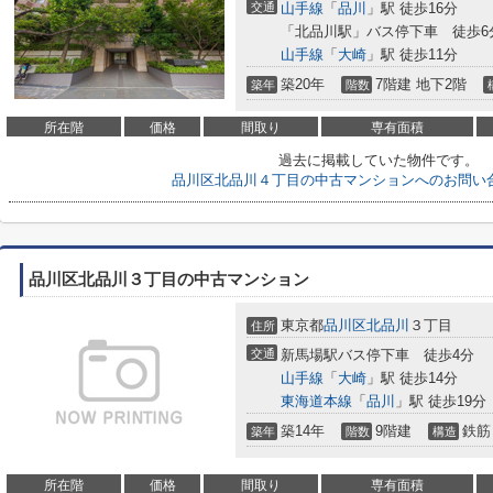
交通
山手線
「
品川
」駅 徒歩16分
「北品川駅」バス停下車 徒歩6
山手線
「
大崎
」駅 徒歩11分
築20年
7階建 地下2階
築年
階数
所在階
価格
間取り
専有面積
過去に掲載していた物件です。
品川区北品川４丁目の中古マンションへのお問い
品川区北品川３丁目の中古マンション
東京都
品川区
北品川
３丁目
住所
交通
新馬場駅バス停下車 徒歩4分
山手線
「
大崎
」駅 徒歩14分
東海道本線
「
品川
」駅 徒歩19分
築14年
9階建
鉄筋
築年
階数
構造
所在階
価格
間取り
専有面積