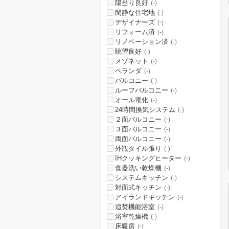
陽当り良好
(-)
閑静な住宅地
(-)
デザイナーズ
(-)
リフォーム済
(-)
リノベーション済
(-)
眺望良好
(-)
メゾネット
(-)
ベランダ
(-)
バルコニー
(-)
ルーフバルコニー
(-)
オール電化
(-)
24時間換気システム
(-)
２面バルコニー
(-)
３面バルコニー
(-)
両面バルコニー
(-)
外観タイル張り
(-)
IHクッキングヒーター
(-)
食器洗い乾燥機
(-)
システムキッチン
(-)
対面式キッチン
(-)
アイランドキッチン
(-)
追焚機能浴室
(-)
浴室乾燥機
(-)
床暖房
(-)