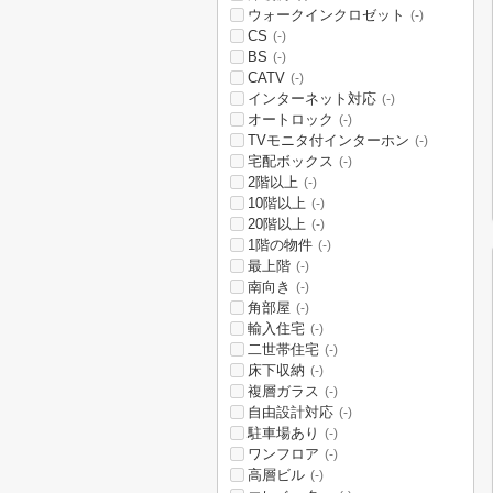
ウォークインクロゼット
(-)
CS
(-)
BS
(-)
CATV
(-)
インターネット対応
(-)
オートロック
(-)
TVモニタ付インターホン
(-)
宅配ボックス
(-)
2階以上
(-)
10階以上
(-)
20階以上
(-)
1階の物件
(-)
最上階
(-)
南向き
(-)
角部屋
(-)
輸入住宅
(-)
二世帯住宅
(-)
床下収納
(-)
複層ガラス
(-)
自由設計対応
(-)
駐車場あり
(-)
ワンフロア
(-)
高層ビル
(-)