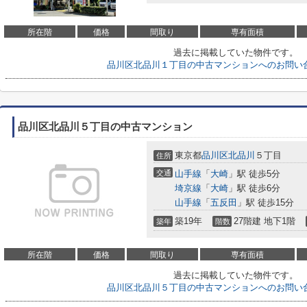
所在階
価格
間取り
専有面積
過去に掲載していた物件です。
品川区北品川１丁目の中古マンションへのお問い
品川区北品川５丁目の中古マンション
東京都
品川区
北品川
５丁目
住所
交通
山手線
「
大崎
」駅 徒歩5分
埼京線
「
大崎
」駅 徒歩6分
山手線
「
五反田
」駅 徒歩15分
築19年
27階建 地下1階
築年
階数
所在階
価格
間取り
専有面積
過去に掲載していた物件です。
品川区北品川５丁目の中古マンションへのお問い