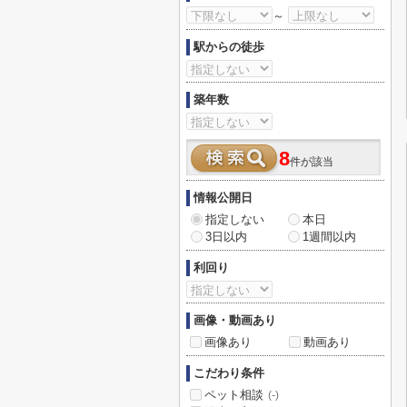
～
駅からの徒歩
築年数
8
件が該当
情報公開日
指定しない
本日
3日以内
1週間以内
利回り
画像・動画あり
画像あり
動画あり
こだわり条件
ペット相談
(-)