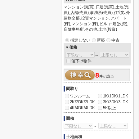
マンション(売買),戸建(売買),土地(売
買),店舗(売買),事務所(売買),住宅以外
建物全部,投資マンション,アパート
(棟),マンション(棟),ビル,戸建(投資),
店舗事務所,その他,土地(投資)
指定しない
新築
中古
▼価格
～
値下げ物件
8
件が該当
間取り
ワンルーム
1K/1DK/1LDK
2K/2DK/2LDK
3K/3DK/3LDK
4K/4DK/4LDK
5K以上
面積
～
土地面積