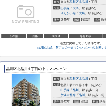
東京都
品川区
北品川
５丁目
住所
交通
山手線
「
大崎
」駅 徒歩5分
りんかい線
「
大崎
」駅 徒歩5分
築45年
15階建
鉄
築年
階数
構造
所在階
価格
間取り
専有面積
過去に掲載していた物件です。
品川区北品川５丁目の中古マンションへのお問い
品川区北品川１丁目の中古マンション
東京都
品川区
北品川
１丁目
住所
交通
北品川駅バス停下車 徒歩5分
山手線
「
品川
」駅 徒歩10分
京浜東北線
「
品川
」駅 徒歩10分
築42年
9階建
鉄骨
築年
階数
構造