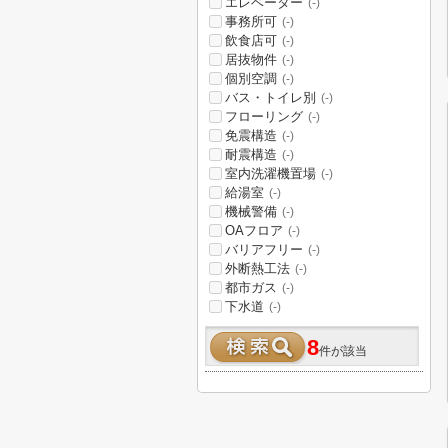
エレベーター
(-)
事務所可
(-)
飲食店可
(-)
居抜物件
(-)
個別空調
(-)
バス・トイレ別
(-)
フローリング
(-)
免震構造
(-)
耐震構造
(-)
室内洗濯機置場
(-)
給湯室
(-)
機械警備
(-)
OAフロア
(-)
バリアフリー
(-)
外断熱工法
(-)
都市ガス
(-)
下水道
(-)
8
件が該当