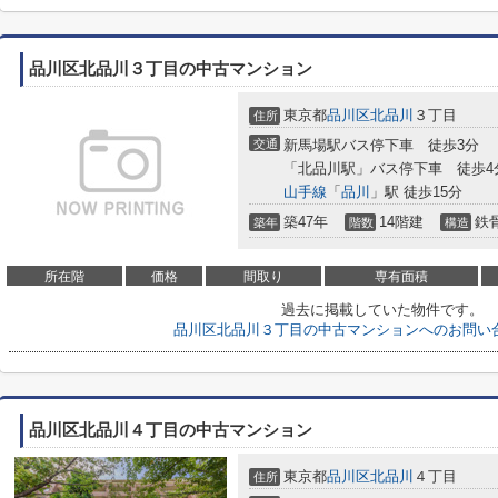
品川区北品川３丁目の中古マンション
東京都
品川区
北品川
３丁目
住所
交通
新馬場駅バス停下車 徒歩3分
「北品川駅」バス停下車 徒歩4
山手線
「
品川
」駅 徒歩15分
築47年
14階建
鉄
築年
階数
構造
所在階
価格
間取り
専有面積
過去に掲載していた物件です。
品川区北品川３丁目の中古マンションへのお問い
品川区北品川４丁目の中古マンション
東京都
品川区
北品川
４丁目
住所