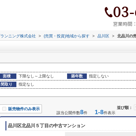
03-
営業時間：9
プランニング株式会社
>
(売買・投資)地域から探す
>
品川区
>
北品川の
面積
下限なし～上限なし
築年数
指定しない
間取り
指定なし
並び順：
販売物件のみ表示
8
1-8
該当公開件数
件
件表示
品川区北品川５丁目の中古マンション