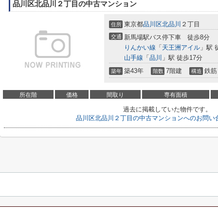
品川区北品川２丁目の中古マンション
東京都
品川区
北品川
２丁目
住所
交通
新馬場駅バス停下車 徒歩8分
りんかい線
「
天王洲アイル
」駅 
山手線
「
品川
」駅 徒歩17分
築43年
7階建
鉄筋
築年
階数
構造
所在階
価格
間取り
専有面積
過去に掲載していた物件です。
品川区北品川２丁目の中古マンションへのお問い