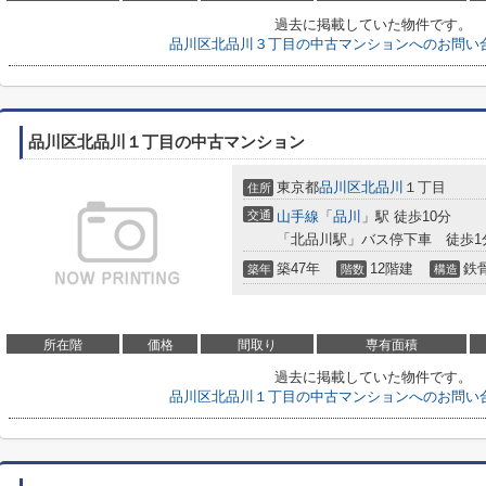
過去に掲載していた物件です。
品川区北品川３丁目の中古マンションへのお問い
品川区北品川１丁目の中古マンション
東京都
品川区
北品川
１丁目
住所
交通
山手線
「
品川
」駅 徒歩10分
「北品川駅」バス停下車 徒歩1
築47年
12階建
鉄
築年
階数
構造
所在階
価格
間取り
専有面積
過去に掲載していた物件です。
品川区北品川１丁目の中古マンションへのお問い