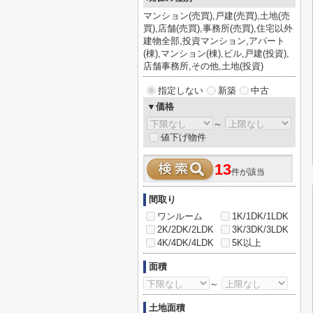
マンション(売買),戸建(売買),土地(売
買),店舗(売買),事務所(売買),住宅以外
建物全部,投資マンション,アパート
(棟),マンション(棟),ビル,戸建(投資),
店舗事務所,その他,土地(投資)
指定しない
新築
中古
▼価格
～
値下げ物件
13
件が該当
間取り
ワンルーム
1K/1DK/1LDK
2K/2DK/2LDK
3K/3DK/3LDK
4K/4DK/4LDK
5K以上
面積
～
土地面積