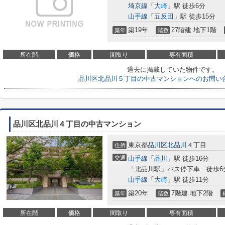
埼京線
「
大崎
」駅 徒歩6分
山手線
「
五反田
」駅 徒歩15分
築19年
27階建 地下1階
築年
階数
所在階
価格
間取り
専有面積
過去に掲載していた物件です。
品川区北品川５丁目の中古マンションへのお問い
品川区北品川４丁目の中古マンション
東京都
品川区
北品川
４丁目
住所
交通
山手線
「
品川
」駅 徒歩16分
「北品川駅」バス停下車 徒歩6
山手線
「
大崎
」駅 徒歩11分
築20年
7階建 地下2階
築年
階数
所在階
価格
間取り
専有面積