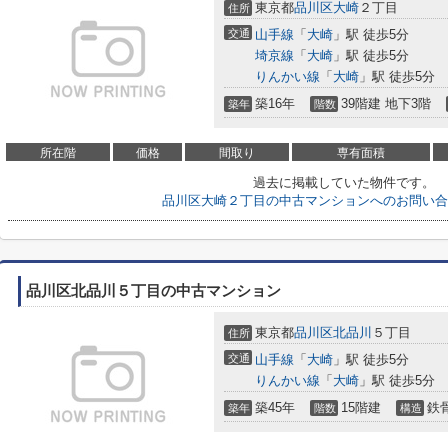
東京都
品川区
大崎
２丁目
住所
交通
山手線
「
大崎
」駅 徒歩5分
埼京線
「
大崎
」駅 徒歩5分
りんかい線
「
大崎
」駅 徒歩5分
築16年
39階建 地下3階
築年
階数
所在階
価格
間取り
専有面積
過去に掲載していた物件です。
品川区大崎２丁目の中古マンションへのお問い合
品川区北品川５丁目の中古マンション
東京都
品川区
北品川
５丁目
住所
交通
山手線
「
大崎
」駅 徒歩5分
りんかい線
「
大崎
」駅 徒歩5分
築45年
15階建
鉄
築年
階数
構造