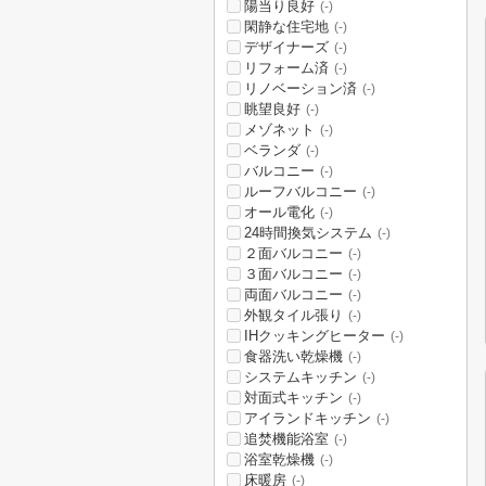
陽当り良好
(-)
閑静な住宅地
(-)
デザイナーズ
(-)
リフォーム済
(-)
リノベーション済
(-)
眺望良好
(-)
メゾネット
(-)
ベランダ
(-)
バルコニー
(-)
ルーフバルコニー
(-)
オール電化
(-)
24時間換気システム
(-)
２面バルコニー
(-)
３面バルコニー
(-)
両面バルコニー
(-)
外観タイル張り
(-)
IHクッキングヒーター
(-)
食器洗い乾燥機
(-)
システムキッチン
(-)
対面式キッチン
(-)
アイランドキッチン
(-)
追焚機能浴室
(-)
浴室乾燥機
(-)
床暖房
(-)