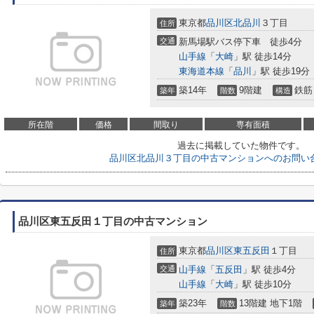
東京都
品川区
北品川
３丁目
住所
交通
新馬場駅バス停下車 徒歩4分
山手線
「
大崎
」駅 徒歩14分
東海道本線
「
品川
」駅 徒歩19分
築14年
9階建
鉄筋
築年
階数
構造
所在階
価格
間取り
専有面積
過去に掲載していた物件です。
品川区北品川３丁目の中古マンションへのお問い
品川区東五反田１丁目の中古マンション
東京都
品川区
東五反田
１丁目
住所
交通
山手線
「
五反田
」駅 徒歩4分
山手線
「
大崎
」駅 徒歩10分
築23年
13階建 地下1階
築年
階数