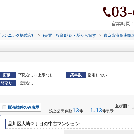
03-
営業時間：9
プランニング株式会社
>
(売買・投資)路線・駅から探す
>
東京臨海高速鉄
面積
下限なし～上限なし
築年数
指定しない
間取り
指定なし
並び順：
販売物件のみ表示
13
1-13
該当公開件数
件
件表示
品川区大崎２丁目の中古マンション