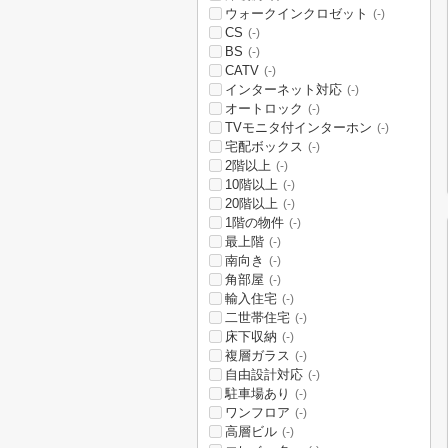
ウォークインクロゼット
(-)
CS
(-)
BS
(-)
CATV
(-)
インターネット対応
(-)
オートロック
(-)
TVモニタ付インターホン
(-)
宅配ボックス
(-)
2階以上
(-)
10階以上
(-)
20階以上
(-)
1階の物件
(-)
最上階
(-)
南向き
(-)
角部屋
(-)
輸入住宅
(-)
二世帯住宅
(-)
床下収納
(-)
複層ガラス
(-)
自由設計対応
(-)
駐車場あり
(-)
ワンフロア
(-)
高層ビル
(-)