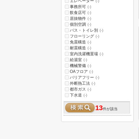
エレベーター
(-)
事務所可
(-)
飲食店可
(-)
居抜物件
(-)
個別空調
(-)
バス・トイレ別
(-)
フローリング
(-)
免震構造
(-)
耐震構造
(-)
室内洗濯機置場
(-)
給湯室
(-)
機械警備
(-)
OAフロア
(-)
バリアフリー
(-)
外断熱工法
(-)
都市ガス
(-)
下水道
(-)
13
件が該当