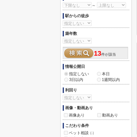
～
駅からの徒歩
築年数
13
件が該当
情報公開日
指定しない
本日
3日以内
1週間以内
利回り
画像・動画あり
画像あり
動画あり
こだわり条件
ペット相談
(-)