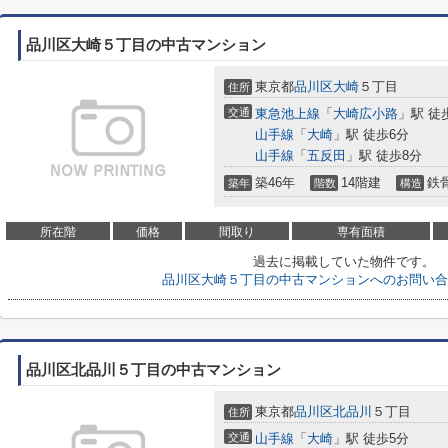
品川区大崎５丁目の中古マンション
東京都
品川区
大崎
５丁目
住所
交通
東急池上線
「
大崎広小路
」駅 徒
山手線
「
大崎
」駅 徒歩6分
山手線
「
五反田
」駅 徒歩8分
築46年
14階建
鉄
築年
階数
構造
所在階
価格
間取り
専有面積
過去に掲載していた物件です。
品川区大崎５丁目の中古マンションへのお問い合
品川区北品川５丁目の中古マンション
東京都
品川区
北品川
５丁目
住所
交通
山手線
「
大崎
」駅 徒歩5分