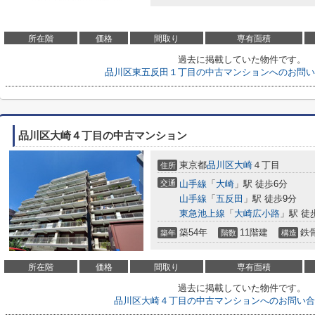
所在階
価格
間取り
専有面積
過去に掲載していた物件です。
品川区東五反田１丁目の中古マンションへのお問い
品川区大崎４丁目の中古マンション
東京都
品川区
大崎
４丁目
住所
交通
山手線
「
大崎
」駅 徒歩6分
山手線
「
五反田
」駅 徒歩9分
東急池上線
「
大崎広小路
」駅 徒
築54年
11階建
鉄
築年
階数
構造
所在階
価格
間取り
専有面積
過去に掲載していた物件です。
品川区大崎４丁目の中古マンションへのお問い合