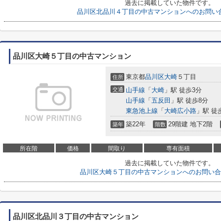
過去に掲載していた物件です。
品川区北品川４丁目の中古マンションへのお問い
品川区大崎５丁目の中古マンション
東京都
品川区
大崎
５丁目
住所
交通
山手線
「
大崎
」駅 徒歩3分
山手線
「
五反田
」駅 徒歩8分
東急池上線
「
大崎広小路
」駅 徒
築22年
29階建 地下2階
築年
階数
所在階
価格
間取り
専有面積
過去に掲載していた物件です。
品川区大崎５丁目の中古マンションへのお問い合
品川区北品川３丁目の中古マンション