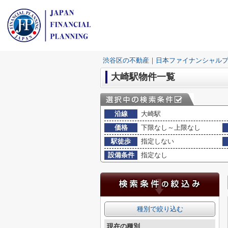
渋谷区の不動産｜日本ファイナンシャル
大崎駅物件一覧
沿線
大崎駅
価格
下限なし～上限なし
駅徒歩
指定しない
設備条件
指定なし
種別で絞り込む
現在の種別