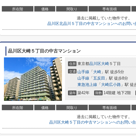
所在階
価格
間取り
専有面積
過去に掲載していた物件です。
品川区北品川５丁目の中古マンションへのお問い
品川区大崎５丁目の中古マンション
東京都
品川区
大崎
５丁目
住所
交通
山手線
「
大崎
」駅 徒歩5分
山手線
「
五反田
」駅 徒歩8分
東急池上線
「
大崎広小路
」駅 徒
築42年
14階建 地下2階
築年
階数
所在階
価格
間取り
専有面積
過去に掲載していた物件です。
品川区大崎５丁目の中古マンションへのお問い合