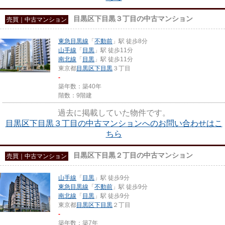
目黒区下目黒３丁目の中古マンション
売買｜中古マンション
東急目黒線
「
不動前
」駅 徒歩8分
山手線
「
目黒
」駅 徒歩11分
南北線
「
目黒
」駅 徒歩11分
東京都
目黒区
下目黒
３丁目
-
築年数：築40年
階数：9階建
過去に掲載していた物件です。
目黒区下目黒３丁目の中古マンションへのお問い合わせはこ
ちら
目黒区下目黒２丁目の中古マンション
売買｜中古マンション
山手線
「
目黒
」駅 徒歩9分
東急目黒線
「
不動前
」駅 徒歩9分
南北線
「
目黒
」駅 徒歩9分
東京都
目黒区
下目黒
２丁目
-
築年数：築7年