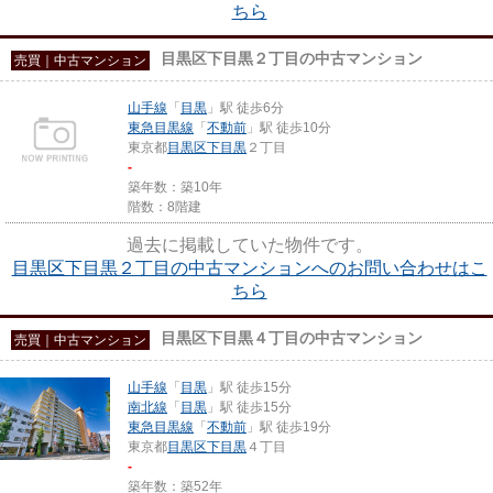
ちら
目黒区下目黒２丁目の中古マンション
売買｜中古マンション
山手線
「
目黒
」駅 徒歩6分
東急目黒線
「
不動前
」駅 徒歩10分
東京都
目黒区
下目黒
２丁目
-
築年数：築10年
階数：8階建
過去に掲載していた物件です。
目黒区下目黒２丁目の中古マンションへのお問い合わせはこ
ちら
目黒区下目黒４丁目の中古マンション
売買｜中古マンション
山手線
「
目黒
」駅 徒歩15分
南北線
「
目黒
」駅 徒歩15分
東急目黒線
「
不動前
」駅 徒歩19分
東京都
目黒区
下目黒
４丁目
-
築年数：築52年