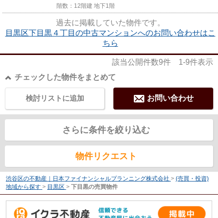
階数：12階建 地下1階
過去に掲載していた物件です。
目黒区下目黒４丁目の中古マンションへのお問い合わせはこ
ちら
該当公開件数
9
件
1-9
件表示
チェックした物件をまとめて
検討リストに追加
お問い合わせ
さらに条件を絞り込む
物件リクエスト
渋谷区の不動産｜日本ファイナンシャルプランニング株式会社
>
(売買・投資)
地域から探す
>
目黒区
>
下目黒の売買物件