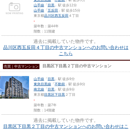
山手線
「
目黒
」駅 徒歩12分
山手線
「
五反田
」駅 徒歩15分
東京都
品川区
西五反田
４丁目
-
築年数：築44年
階数：11階建
過去に掲載していた物件です。
品川区西五反田４丁目の中古マンションへのお問い合わせは
こちら
目黒区下目黒２丁目の中古マンション
売買｜中古マンション
山手線
「
目黒
」駅 徒歩9分
東急目黒線
「
不動前
」駅 徒歩9分
南北線
「
目黒
」駅 徒歩9分
東京都
目黒区
下目黒
２丁目
-
築年数：築7年
階数：14階建
過去に掲載していた物件です。
目黒区下目黒２丁目の中古マンションへのお問い合わせはこ