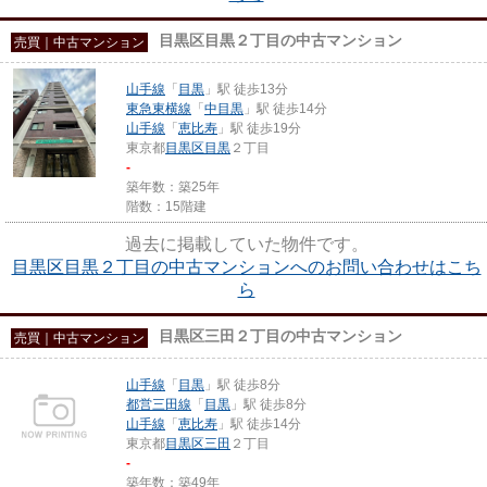
目黒区目黒２丁目の中古マンション
売買｜中古マンション
山手線
「
目黒
」駅 徒歩13分
東急東横線
「
中目黒
」駅 徒歩14分
山手線
「
恵比寿
」駅 徒歩19分
東京都
目黒区
目黒
２丁目
-
築年数：築25年
階数：15階建
過去に掲載していた物件です。
目黒区目黒２丁目の中古マンションへのお問い合わせはこち
ら
目黒区三田２丁目の中古マンション
売買｜中古マンション
山手線
「
目黒
」駅 徒歩8分
都営三田線
「
目黒
」駅 徒歩8分
山手線
「
恵比寿
」駅 徒歩14分
東京都
目黒区
三田
２丁目
-
築年数：築49年