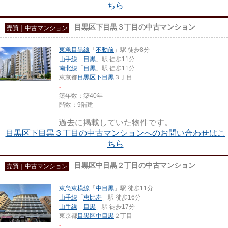
ちら
目黒区下目黒３丁目の中古マンション
売買｜中古マンション
東急目黒線
「
不動前
」駅 徒歩8分
山手線
「
目黒
」駅 徒歩11分
南北線
「
目黒
」駅 徒歩11分
東京都
目黒区
下目黒
３丁目
-
築年数：築40年
階数：9階建
過去に掲載していた物件です。
目黒区下目黒３丁目の中古マンションへのお問い合わせはこ
ちら
目黒区中目黒２丁目の中古マンション
売買｜中古マンション
東急東横線
「
中目黒
」駅 徒歩11分
山手線
「
恵比寿
」駅 徒歩16分
山手線
「
目黒
」駅 徒歩17分
東京都
目黒区
中目黒
２丁目
-