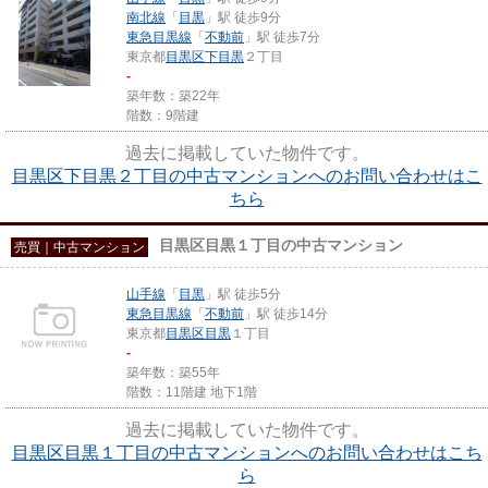
南北線
「
目黒
」駅 徒歩9分
東急目黒線
「
不動前
」駅 徒歩7分
東京都
目黒区
下目黒
２丁目
-
築年数：築22年
階数：9階建
過去に掲載していた物件です。
目黒区下目黒２丁目の中古マンションへのお問い合わせはこ
ちら
目黒区目黒１丁目の中古マンション
売買｜中古マンション
山手線
「
目黒
」駅 徒歩5分
東急目黒線
「
不動前
」駅 徒歩14分
東京都
目黒区
目黒
１丁目
-
築年数：築55年
階数：11階建 地下1階
過去に掲載していた物件です。
目黒区目黒１丁目の中古マンションへのお問い合わせはこち
ら