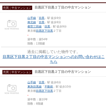
目黒区下目黒２丁目の中古マンション
売買｜中古マンション
山手線
「
目黒
」駅 徒歩9分
南北線
「
目黒
」駅 徒歩9分
都営三田線
「
目黒
」駅 徒歩9分
東京都
目黒区
下目黒
２丁目
-
築年数：築54年
階数：13階建
過去に掲載していた物件です。
目黒区下目黒２丁目の中古マンションへのお問い合わせはこ
ちら
目黒区下目黒２丁目の中古マンション
売買｜中古マンション
山手線
「
目黒
」駅 徒歩6分
東急目黒線
「
不動前
」駅 徒歩10分
東京都
目黒区
下目黒
２丁目
-
築年数：築10年
階数：8階建