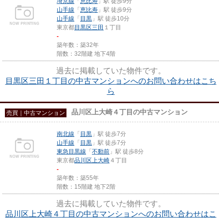
埼京線
「
恵比寿
」駅 徒歩9分
山手線
「
恵比寿
」駅 徒歩9分
山手線
「
目黒
」駅 徒歩10分
東京都
目黒区
三田
１丁目
-
築年数：築32年
階数：32階建 地下4階
過去に掲載していた物件です。
目黒区三田１丁目の中古マンションへのお問い合わせはこち
ら
品川区上大崎４丁目の中古マンション
売買｜中古マンション
南北線
「
目黒
」駅 徒歩7分
山手線
「
目黒
」駅 徒歩7分
東急目黒線
「
不動前
」駅 徒歩8分
東京都
品川区
上大崎
４丁目
-
築年数：築55年
階数：15階建 地下2階
過去に掲載していた物件です。
品川区上大崎４丁目の中古マンションへのお問い合わせはこ