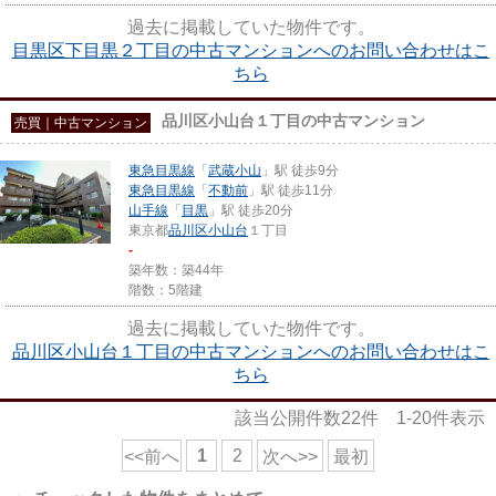
過去に掲載していた物件です。
目黒区下目黒２丁目の中古マンションへのお問い合わせはこ
ちら
品川区小山台１丁目の中古マンション
売買｜中古マンション
東急目黒線
「
武蔵小山
」駅 徒歩9分
東急目黒線
「
不動前
」駅 徒歩11分
山手線
「
目黒
」駅 徒歩20分
東京都
品川区
小山台
１丁目
-
築年数：築44年
階数：5階建
過去に掲載していた物件です。
品川区小山台１丁目の中古マンションへのお問い合わせはこ
ちら
該当公開件数
22
件
1-20
件表示
1
2
<<前へ
次へ>>
最初