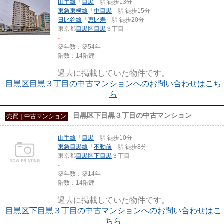
山手線
「
目黒
」駅 徒歩13分
東急東横線
「
中目黒
」駅 徒歩15分
日比谷線
「
恵比寿
」駅 徒歩20分
東京都
目黒区
目黒
３丁目
-
築年数：築54年
階数：14階建
過去に掲載していた物件です。
目黒区目黒３丁目の中古マンションへのお問い合わせはこち
ら
目黒区下目黒３丁目の中古マンション
売買｜中古マンション
山手線
「
目黒
」駅 徒歩10分
東急目黒線
「
不動前
」駅 徒歩8分
東京都
目黒区
下目黒
３丁目
-
築年数：築14年
階数：14階建
過去に掲載していた物件です。
目黒区下目黒３丁目の中古マンションへのお問い合わせはこ
ちら