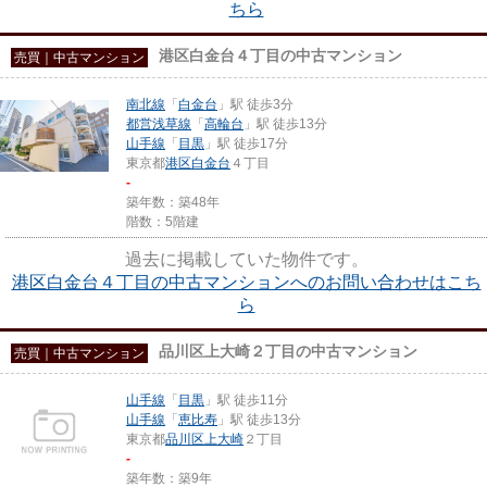
ちら
港区白金台４丁目の中古マンション
売買｜中古マンション
南北線
「
白金台
」駅 徒歩3分
都営浅草線
「
高輪台
」駅 徒歩13分
山手線
「
目黒
」駅 徒歩17分
東京都
港区
白金台
４丁目
-
築年数：築48年
階数：5階建
過去に掲載していた物件です。
港区白金台４丁目の中古マンションへのお問い合わせはこち
ら
品川区上大崎２丁目の中古マンション
売買｜中古マンション
山手線
「
目黒
」駅 徒歩11分
山手線
「
恵比寿
」駅 徒歩13分
東京都
品川区
上大崎
２丁目
-
築年数：築9年