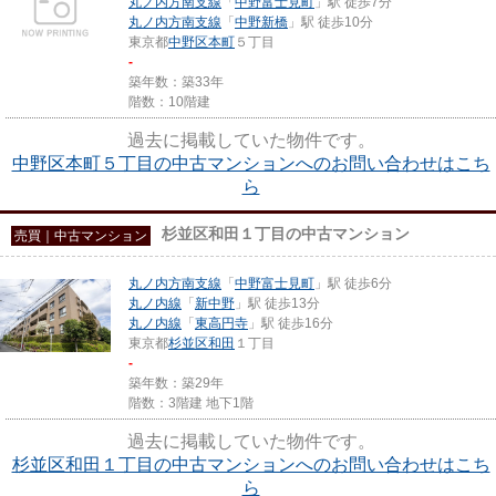
丸ノ内方南支線
「
中野富士見町
」駅 徒歩7分
丸ノ内方南支線
「
中野新橋
」駅 徒歩10分
東京都
中野区
本町
５丁目
-
築年数：築33年
階数：10階建
過去に掲載していた物件です。
中野区本町５丁目の中古マンションへのお問い合わせはこち
ら
杉並区和田１丁目の中古マンション
売買｜中古マンション
丸ノ内方南支線
「
中野富士見町
」駅 徒歩6分
丸ノ内線
「
新中野
」駅 徒歩13分
丸ノ内線
「
東高円寺
」駅 徒歩16分
東京都
杉並区
和田
１丁目
-
築年数：築29年
階数：3階建 地下1階
過去に掲載していた物件です。
杉並区和田１丁目の中古マンションへのお問い合わせはこち
ら