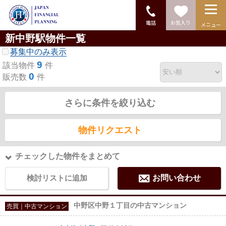
電話
お気入り
メニュー
新中野駅物件一覧
募集中のみ表示
9
該当物件
件
0
販売数
件
さらに条件を絞り込む
物件リクエスト
チェックした物件をまとめて
検討リストに追加
お問い合わせ
中野区中野１丁目の中古マンション
売買｜中古マンション