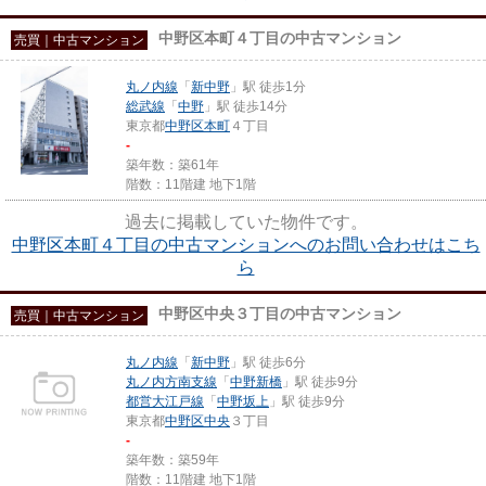
中野区本町４丁目の中古マンション
売買｜中古マンション
丸ノ内線
「
新中野
」駅 徒歩1分
総武線
「
中野
」駅 徒歩14分
東京都
中野区
本町
４丁目
-
築年数：築61年
階数：11階建 地下1階
過去に掲載していた物件です。
中野区本町４丁目の中古マンションへのお問い合わせはこち
ら
中野区中央３丁目の中古マンション
売買｜中古マンション
丸ノ内線
「
新中野
」駅 徒歩6分
丸ノ内方南支線
「
中野新橋
」駅 徒歩9分
都営大江戸線
「
中野坂上
」駅 徒歩9分
東京都
中野区
中央
３丁目
-
築年数：築59年
階数：11階建 地下1階