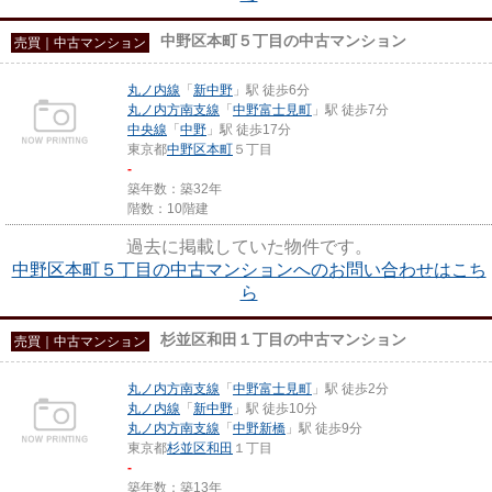
中野区本町５丁目の中古マンション
売買｜中古マンション
丸ノ内線
「
新中野
」駅 徒歩6分
丸ノ内方南支線
「
中野富士見町
」駅 徒歩7分
中央線
「
中野
」駅 徒歩17分
東京都
中野区
本町
５丁目
-
築年数：築32年
階数：10階建
過去に掲載していた物件です。
中野区本町５丁目の中古マンションへのお問い合わせはこち
ら
杉並区和田１丁目の中古マンション
売買｜中古マンション
丸ノ内方南支線
「
中野富士見町
」駅 徒歩2分
丸ノ内線
「
新中野
」駅 徒歩10分
丸ノ内方南支線
「
中野新橋
」駅 徒歩9分
東京都
杉並区
和田
１丁目
-
築年数：築13年