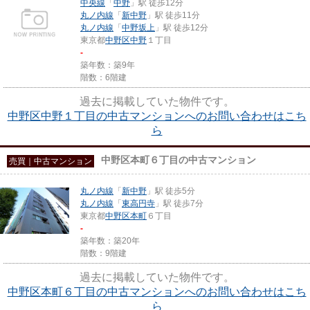
中央線
「
中野
」駅 徒歩12分
丸ノ内線
「
新中野
」駅 徒歩11分
丸ノ内線
「
中野坂上
」駅 徒歩12分
東京都
中野区
中野
１丁目
-
築年数：築9年
階数：6階建
過去に掲載していた物件です。
中野区中野１丁目の中古マンションへのお問い合わせはこち
ら
中野区本町６丁目の中古マンション
売買｜中古マンション
丸ノ内線
「
新中野
」駅 徒歩5分
丸ノ内線
「
東高円寺
」駅 徒歩7分
東京都
中野区
本町
６丁目
-
築年数：築20年
階数：9階建
過去に掲載していた物件です。
中野区本町６丁目の中古マンションへのお問い合わせはこち
ら