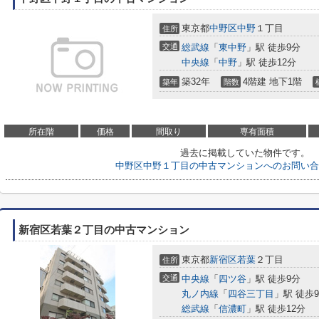
東京都
中野区
中野
１丁目
住所
交通
総武線
「
東中野
」駅 徒歩9分
中央線
「
中野
」駅 徒歩12分
築32年
4階建 地下1階
築年
階数
所在階
価格
間取り
専有面積
過去に掲載していた物件です。
中野区中野１丁目の中古マンションへのお問い合
新宿区若葉２丁目の中古マンション
東京都
新宿区
若葉
２丁目
住所
交通
中央線
「
四ツ谷
」駅 徒歩9分
丸ノ内線
「
四谷三丁目
」駅 徒歩
総武線
「
信濃町
」駅 徒歩12分