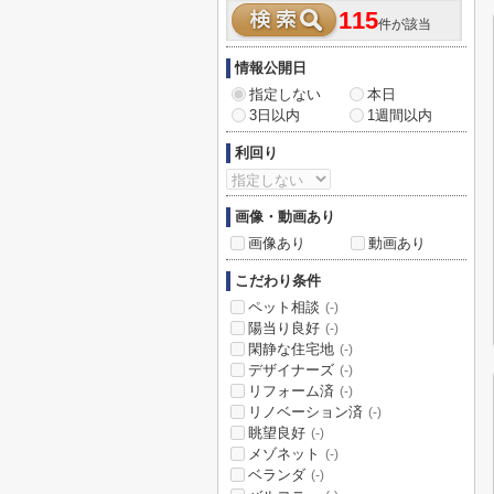
115
件が該当
情報公開日
指定しない
本日
3日以内
1週間以内
利回り
画像・動画あり
画像あり
動画あり
こだわり条件
ペット相談
(-)
陽当り良好
(-)
閑静な住宅地
(-)
デザイナーズ
(-)
リフォーム済
(-)
リノベーション済
(-)
眺望良好
(-)
メゾネット
(-)
ベランダ
(-)