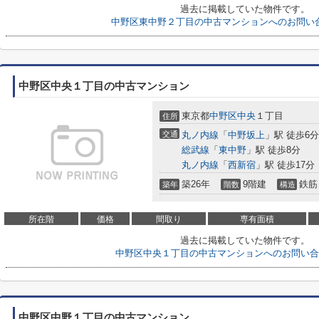
過去に掲載していた物件です。
中野区東中野２丁目の中古マンションへのお問い
中野区中央１丁目の中古マンション
東京都
中野区
中央
１丁目
住所
交通
丸ノ内線
「
中野坂上
」駅 徒歩6分
総武線
「
東中野
」駅 徒歩8分
丸ノ内線
「
西新宿
」駅 徒歩17分
築26年
9階建
鉄筋
築年
階数
構造
所在階
価格
間取り
専有面積
過去に掲載していた物件です。
中野区中央１丁目の中古マンションへのお問い合
中野区中野１丁目の中古マンション