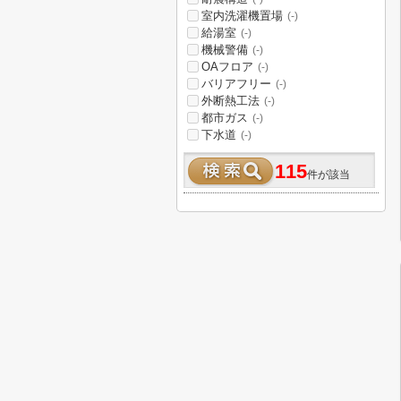
室内洗濯機置場
(-)
給湯室
(-)
機械警備
(-)
OAフロア
(-)
バリアフリー
(-)
外断熱工法
(-)
都市ガス
(-)
下水道
(-)
115
件が該当