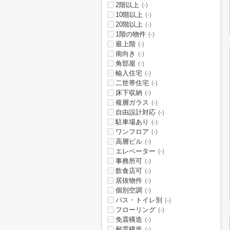
2階以上
(-)
10階以上
(-)
20階以上
(-)
1階の物件
(-)
最上階
(-)
南向き
(-)
角部屋
(-)
輸入住宅
(-)
二世帯住宅
(-)
床下収納
(-)
複層ガラス
(-)
自由設計対応
(-)
駐車場あり
(-)
ワンフロア
(-)
高層ビル
(-)
エレベーター
(-)
事務所可
(-)
飲食店可
(-)
居抜物件
(-)
個別空調
(-)
バス・トイレ別
(-)
フローリング
(-)
免震構造
(-)
耐震構造
(-)