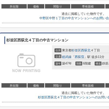
所在階
価格
間取り
専有面積
過去に掲載していた物件です。
中野区中野１丁目の中古マンションへのお問い合
杉並区西荻北４丁目の中古マンション
東京都
杉並区
西荻北
４丁目
住所
交通
総武線
「
西荻窪
」駅 徒歩11分
築47年
6階建
鉄筋
築年
階数
構造
所在階
価格
間取り
専有面積
過去に掲載していた物件です。
杉並区西荻北４丁目の中古マンションへのお問い