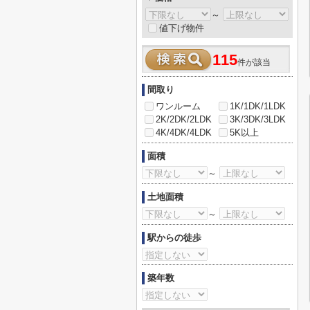
～
値下げ物件
115
件が該当
間取り
ワンルーム
1K/1DK/1LDK
2K/2DK/2LDK
3K/3DK/3LDK
4K/4DK/4LDK
5K以上
面積
～
土地面積
～
駅からの徒歩
築年数