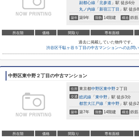
副都心線
「
北参道
」駅 徒歩6分
丸ノ内線
「
新宿三丁目
」駅 徒歩
築9年
14階建
鉄筋
築年
階数
構造
所在階
価格
間取り
専有面積
過去に掲載していた物件です。
渋谷区千駄ヶ谷５丁目の中古マンションへのお問い
中野区東中野２丁目の中古マンション
東京都
中野区
東中野
２丁目
住所
交通
総武線
「
東中野
」駅 徒歩3分
都営大江戸線
「
東中野
」駅 徒歩
築7年
14階建
鉄筋
築年
階数
構造
所在階
価格
間取り
専有面積