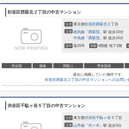
杉並区西荻北２丁目の中古マンション
東京都
杉並区
西荻北
２丁目
住所
交通
総武線
「
西荻窪
」駅 徒歩10分
中央線
「
西荻窪
」駅 徒歩10分
築25年
4階建 地下1階
築年
階数
所在階
価格
間取り
専有面積
過去に掲載していた物件です。
杉並区西荻北２丁目の中古マンションへのお問い
渋谷区千駄ヶ谷５丁目の中古マンション
東京都
渋谷区
千駄ヶ谷
５丁目
住所
交通
山手線
「
代々木
」駅 徒歩3分