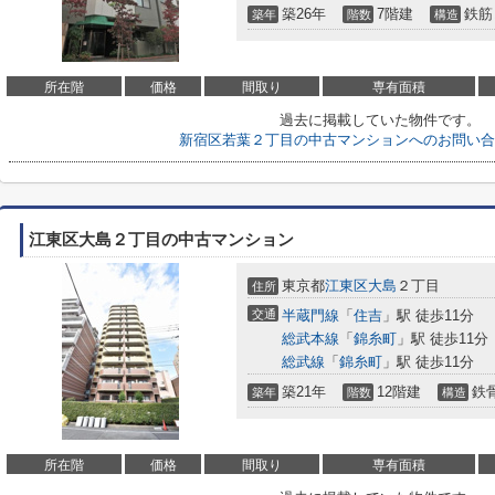
築26年
7階建
鉄筋
築年
階数
構造
所在階
価格
間取り
専有面積
過去に掲載していた物件です。
新宿区若葉２丁目の中古マンションへのお問い合
江東区大島２丁目の中古マンション
東京都
江東区
大島
２丁目
住所
交通
半蔵門線
「
住吉
」駅 徒歩11分
総武本線
「
錦糸町
」駅 徒歩11分
総武線
「
錦糸町
」駅 徒歩11分
築21年
12階建
鉄
築年
階数
構造
所在階
価格
間取り
専有面積