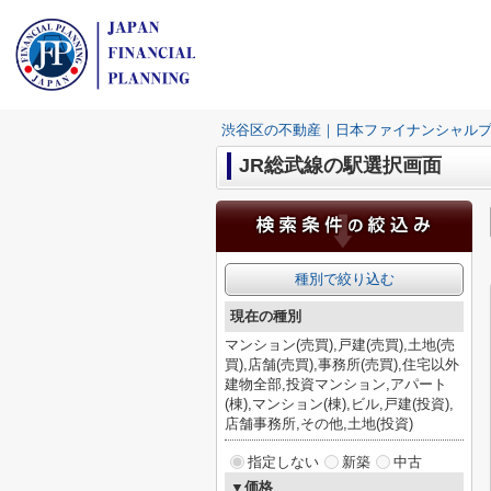
渋谷区の不動産｜日本ファイナンシャル
JR総武線の駅選択画面
種別で絞り込む
現在の種別
マンション(売買),戸建(売買),土地(売
買),店舗(売買),事務所(売買),住宅以外
建物全部,投資マンション,アパート
(棟),マンション(棟),ビル,戸建(投資),
店舗事務所,その他,土地(投資)
指定しない
新築
中古
▼価格