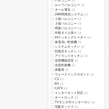
バルコニー
(-)
ルーフバルコニー
(-)
オール電化
(-)
24時間換気システム
(-)
２面バルコニー
(-)
３面バルコニー
(-)
両面バルコニー
(-)
外観タイル張り
(-)
IHクッキングヒーター
(-)
食器洗い乾燥機
(-)
システムキッチン
(-)
対面式キッチン
(-)
アイランドキッチン
(-)
追焚機能浴室
(-)
浴室乾燥機
(-)
床暖房
(-)
ウォークインクロゼット
(-)
CS
(-)
BS
(-)
CATV
(-)
インターネット対応
(-)
オートロック
(-)
TVモニタ付インターホン
(-)
宅配ボックス
(-)