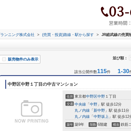
03-
営業時間：9
プランニング株式会社
>
(売買・投資)路線・駅から探す
>
JR総武線の売買
並び順：
販売物件のみ表示
115
1-30
該当公開件数
件
中野区中野１丁目の中古マンション
東京都
中野区
中野
１丁目
住所
交通
中央線
「
中野
」駅 徒歩12分
丸ノ内線
「
新中野
」駅 徒歩11分
丸ノ内線
「
中野坂上
」駅 徒歩12
築9年
6階建
鉄筋
築年
階数
構造