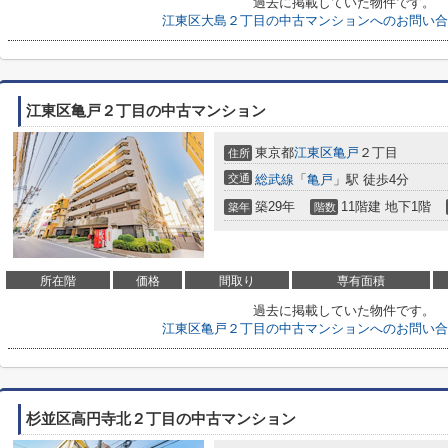
過去に掲載していた物件です。
江東区大島２丁目の中古マンションへのお問い合
江東区亀戸２丁目の中古マンション
東京都
江東区
亀戸
２丁目
住所
交通
総武線
「
亀戸
」駅 徒歩4分
築29年
11階建 地下1階
築年
階数
所在階
価格
間取り
専有面積
過去に掲載していた物件です。
江東区亀戸２丁目の中古マンションへのお問い合
杉並区高円寺北２丁目の中古マンション