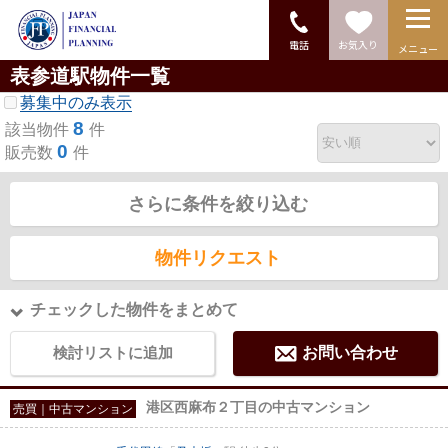
電話
お気入り
メニュー
表参道駅物件一覧
募集中のみ表示
8
該当物件
件
0
販売数
件
さらに条件を絞り込む
物件リクエスト
チェックした物件をまとめて
検討リストに追加
お問い合わせ
港区西麻布２丁目の中古マンション
売買｜中古マンション