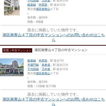
千代田線
「
乃木坂
」駅 徒歩10分
銀座線
「
外苑前
」駅 徒歩12分
東京都
港区
南青山
４丁目
-
築年数：築58年
階数：8階建
過去に掲載していた物件です。
港区南青山４丁目の中古マンションへのお問い合わせはこち
ら
港区南青山４丁目の中古マンション
売買｜中古マンション
銀座線
「
外苑前
」駅 徒歩7分
半蔵門線
「
表参道
」駅 徒歩11分
千代田線
「
乃木坂
」駅 徒歩12分
東京都
港区
南青山
４丁目
-
築年数：築33年
階数：11階建 地下2階
過去に掲載していた物件です。
港区南青山４丁目の中古マンションへのお問い合わせはこち
ら