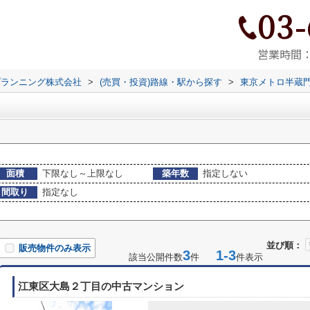
03-
営業時間：9
プランニング株式会社
>
(売買・投資)路線・駅から探す
>
東京メトロ半蔵
面積
下限なし～上限なし
築年数
指定しない
間取り
指定なし
並び順：
販売物件のみ表示
3
1-3
該当公開件数
件
件表示
江東区大島２丁目の中古マンション