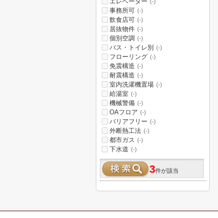
エレベーター
(-)
事務所可
(-)
飲食店可
(-)
居抜物件
(-)
個別空調
(-)
バス・トイレ別
(-)
フローリング
(-)
免震構造
(-)
耐震構造
(-)
室内洗濯機置場
(-)
給湯室
(-)
機械警備
(-)
OAフロア
(-)
バリアフリー
(-)
外断熱工法
(-)
都市ガス
(-)
下水道
(-)
3
件が該当