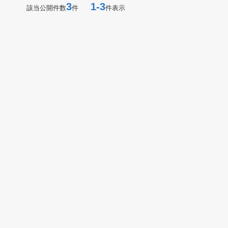
3
1-3
該当公開件数
件
件表示