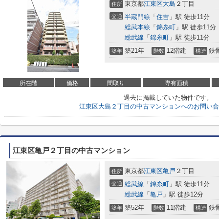
東京都
江東区
大島
２丁目
住所
交通
半蔵門線
「
住吉
」駅 徒歩11分
総武本線
「
錦糸町
」駅 徒歩11分
総武線
「
錦糸町
」駅 徒歩11分
築21年
12階建
鉄
築年
階数
構造
所在階
価格
間取り
専有面積
過去に掲載していた物件です。
江東区大島２丁目の中古マンションへのお問い合
江東区亀戸２丁目の中古マンション
東京都
江東区
亀戸
２丁目
住所
交通
総武線
「
錦糸町
」駅 徒歩11分
総武線
「
亀戸
」駅 徒歩12分
築52年
11階建
鉄
築年
階数
構造