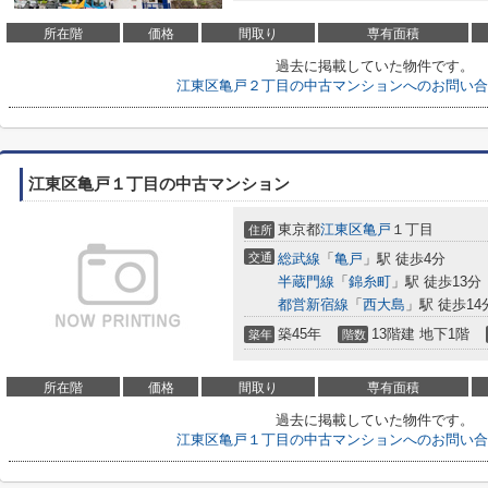
所在階
価格
間取り
専有面積
過去に掲載していた物件です。
江東区亀戸２丁目の中古マンションへのお問い合
江東区亀戸１丁目の中古マンション
東京都
江東区
亀戸
１丁目
住所
交通
総武線
「
亀戸
」駅 徒歩4分
半蔵門線
「
錦糸町
」駅 徒歩13分
都営新宿線
「
西大島
」駅 徒歩14
築45年
13階建 地下1階
築年
階数
所在階
価格
間取り
専有面積
過去に掲載していた物件です。
江東区亀戸１丁目の中古マンションへのお問い合