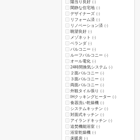
陽当り良好
(-)
閑静な住宅地
(-)
デザイナーズ
(-)
リフォーム済
(-)
リノベーション済
(-)
眺望良好
(-)
メゾネット
(-)
ベランダ
(-)
バルコニー
(-)
ルーフバルコニー
(-)
オール電化
(-)
24時間換気システム
(-)
２面バルコニー
(-)
３面バルコニー
(-)
両面バルコニー
(-)
外観タイル張り
(-)
IHクッキングヒーター
(-)
食器洗い乾燥機
(-)
システムキッチン
(-)
対面式キッチン
(-)
アイランドキッチン
(-)
追焚機能浴室
(-)
浴室乾燥機
(-)
床暖房
(-)