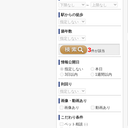
～
駅からの徒歩
築年数
3
件が該当
情報公開日
指定しない
本日
3日以内
1週間以内
利回り
画像・動画あり
画像あり
動画あり
こだわり条件
ペット相談
(-)