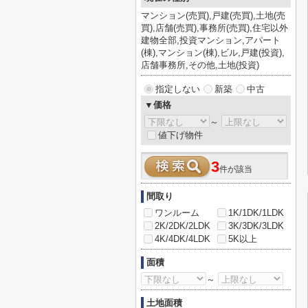
マンション(売買),戸建(売買),土地(売
買),店舗(売買),事務所(売買),住宅以外
建物全部,投資マンション,アパート
(棟),マンション(棟),ビル,戸建(投資),
店舗事務所,その他,土地(投資)
指定しない
新築
中古
▼価格
～
値下げ物件
3
件が該当
間取り
ワンルーム
1K/1DK/1LDK
2K/2DK/2LDK
3K/3DK/3LDK
4K/4DK/4LDK
5K以上
面積
～
土地面積