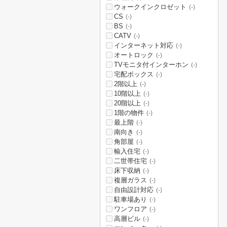
ウォークインクロゼット
(-)
CS
(-)
BS
(-)
CATV
(-)
インターネット対応
(-)
オートロック
(-)
TVモニタ付インターホン
(-)
宅配ボックス
(-)
2階以上
(-)
10階以上
(-)
20階以上
(-)
1階の物件
(-)
最上階
(-)
南向き
(-)
角部屋
(-)
輸入住宅
(-)
二世帯住宅
(-)
床下収納
(-)
複層ガラス
(-)
自由設計対応
(-)
駐車場あり
(-)
ワンフロア
(-)
高層ビル
(-)