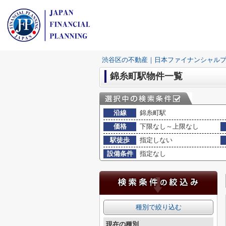
渋谷区の不動産｜日本ファイナンシャル
錦糸町駅物件一覧
沿線
錦糸町駅
価格
下限なし～上限なし
駅徒歩
指定しない
設備条件
指定なし
種別で絞り込む
現在の種別