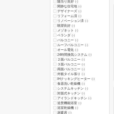
陽当り良好
(-)
閑静な住宅地
(-)
デザイナーズ
(-)
リフォーム済
(-)
リノベーション済
(-)
眺望良好
(-)
メゾネット
(-)
ベランダ
(-)
バルコニー
(-)
ルーフバルコニー
(-)
オール電化
(-)
24時間換気システム
(-)
２面バルコニー
(-)
３面バルコニー
(-)
両面バルコニー
(-)
外観タイル張り
(-)
IHクッキングヒーター
(-)
食器洗い乾燥機
(-)
システムキッチン
(-)
対面式キッチン
(-)
アイランドキッチン
(-)
追焚機能浴室
(-)
浴室乾燥機
(-)
床暖房
(-)