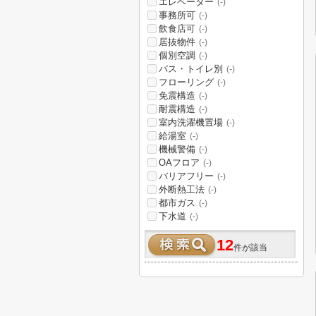
エレベーター
(-)
事務所可
(-)
飲食店可
(-)
居抜物件
(-)
個別空調
(-)
バス・トイレ別
(-)
フローリング
(-)
免震構造
(-)
耐震構造
(-)
室内洗濯機置場
(-)
給湯室
(-)
機械警備
(-)
OAフロア
(-)
バリアフリー
(-)
外断熱工法
(-)
都市ガス
(-)
下水道
(-)
12
件が該当