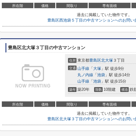
所在階
価格
間取り
専有面積
過去に掲載していた物件です。
豊島区西池袋５丁目の中古マンションへのお問い
豊島区北大塚３丁目の中古マンション
東京都
豊島区
北大塚
３丁目
住所
交通
山手線
「
大塚
」駅 徒歩9分
丸ノ内線
「
池袋
」駅 徒歩14分
山手線
「
池袋
」駅 徒歩15分
築20年
10階建
鉄
築年
階数
構造
所在階
価格
間取り
専有面積
過去に掲載していた物件です。
豊島区北大塚３丁目の中古マンションへのお問い