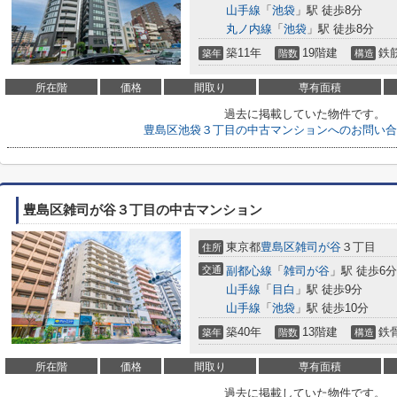
山手線
「
池袋
」駅 徒歩8分
丸ノ内線
「
池袋
」駅 徒歩8分
築11年
19階建
鉄
築年
階数
構造
所在階
価格
間取り
専有面積
過去に掲載していた物件です。
豊島区池袋３丁目の中古マンションへのお問い合
豊島区雑司が谷３丁目の中古マンション
東京都
豊島区
雑司が谷
３丁目
住所
交通
副都心線
「
雑司が谷
」駅 徒歩6分
山手線
「
目白
」駅 徒歩9分
山手線
「
池袋
」駅 徒歩10分
築40年
13階建
鉄
築年
階数
構造
所在階
価格
間取り
専有面積
過去に掲載していた物件です。