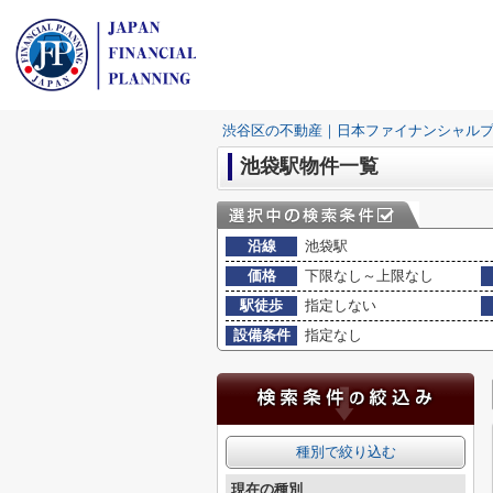
渋谷区の不動産｜日本ファイナンシャル
池袋駅物件一覧
沿線
池袋駅
価格
下限なし～上限なし
駅徒歩
指定しない
設備条件
指定なし
種別で絞り込む
現在の種別