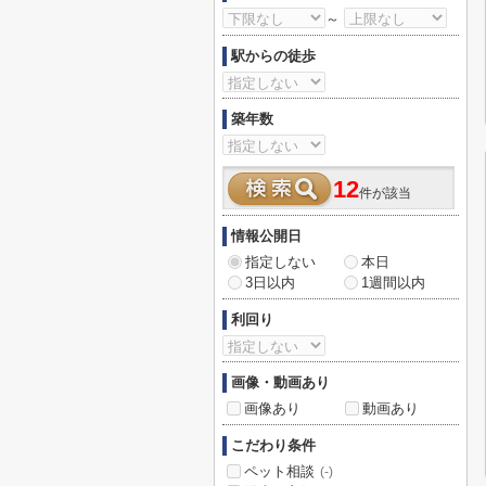
～
駅からの徒歩
築年数
12
件が該当
情報公開日
指定しない
本日
3日以内
1週間以内
利回り
画像・動画あり
画像あり
動画あり
こだわり条件
ペット相談
(-)