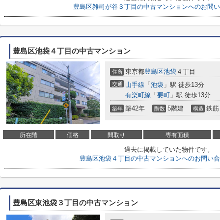
豊島区雑司が谷３丁目の中古マンションへのお問い
豊島区池袋４丁目の中古マンション
東京都
豊島区
池袋
４丁目
住所
交通
山手線
「
池袋
」駅 徒歩13分
有楽町線
「
要町
」駅 徒歩13分
築42年
5階建
鉄筋
築年
階数
構造
所在階
価格
間取り
専有面積
過去に掲載していた物件です。
豊島区池袋４丁目の中古マンションへのお問い合
豊島区東池袋３丁目の中古マンション