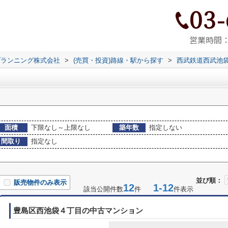
03-
営業時間：9
プランニング株式会社
>
(売買・投資)路線・駅から探す
>
西武鉄道西武池
面積
下限なし～上限なし
築年数
指定しない
間取り
指定なし
並び順：
販売物件のみ表示
12
1-12
該当公開件数
件
件表示
豊島区西池袋４丁目の中古マンション