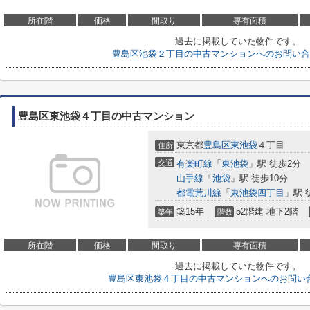
所在階
価格
間取り
専有面積
過去に掲載していた物件です。
豊島区池袋２丁目の中古マンションへのお問い合
豊島区東池袋４丁目の中古マンション
東京都
豊島区
東池袋
４丁目
住所
交通
有楽町線
「
東池袋
」駅 徒歩2分
山手線
「
池袋
」駅 徒歩10分
都電荒川線
「
東池袋四丁目
」駅 
築15年
52階建 地下2階
築年
階数
所在階
価格
間取り
専有面積
過去に掲載していた物件です。
豊島区東池袋４丁目の中古マンションへのお問い