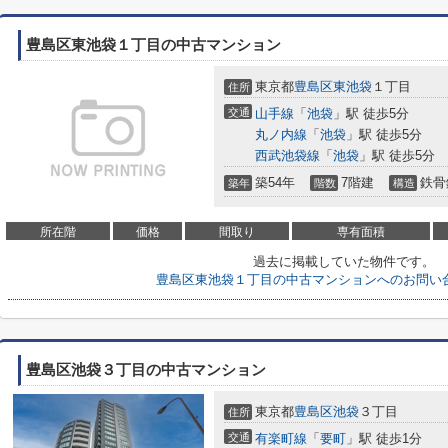
豊島区東池袋１丁目の中古マンション
東京都
豊島区
東池袋
１丁目
住所
交通
山手線
「
池袋
」駅 徒歩5分
丸ノ内線
「
池袋
」駅 徒歩5分
西武池袋線
「
池袋
」駅 徒歩5分
築54年
7階建
鉄骨
築年
階数
構造
所在階
価格
間取り
専有面積
過去に掲載していた物件です。
豊島区東池袋１丁目の中古マンションへのお問い
豊島区池袋３丁目の中古マンション
東京都
豊島区
池袋
３丁目
住所
交通
有楽町線
「
要町
」駅 徒歩1分