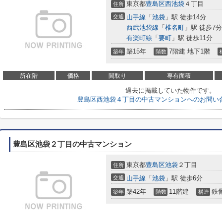
東京都
豊島区
西池袋
４丁目
住所
交通
山手線
「
池袋
」駅 徒歩14分
西武池袋線
「
椎名町
」駅 徒歩7分
有楽町線
「
要町
」駅 徒歩11分
築15年
7階建 地下1階
築年
階数
所在階
価格
間取り
専有面積
過去に掲載していた物件です。
豊島区西池袋４丁目の中古マンションへのお問い
豊島区池袋２丁目の中古マンション
東京都
豊島区
池袋
２丁目
住所
交通
山手線
「
池袋
」駅 徒歩6分
築42年
11階建
鉄
築年
階数
構造