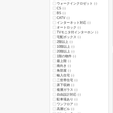
ウォークインクロゼット
(-)
CS
(-)
BS
(-)
CATV
(-)
インターネット対応
(-)
オートロック
(-)
TVモニタ付インターホン
(-)
宅配ボックス
(-)
2階以上
(-)
10階以上
(-)
20階以上
(-)
1階の物件
(-)
最上階
(-)
南向き
(-)
角部屋
(-)
輸入住宅
(-)
二世帯住宅
(-)
床下収納
(-)
複層ガラス
(-)
自由設計対応
(-)
駐車場あり
(-)
ワンフロア
(-)
高層ビル
(-)