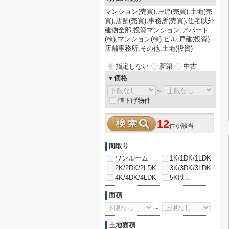
マンション(売買),戸建(売買),土地(売
買),店舗(売買),事務所(売買),住宅以外
建物全部,投資マンション,アパート
(棟),マンション(棟),ビル,戸建(投資),
店舗事務所,その他,土地(投資)
指定しない
新築
中古
▼価格
～
値下げ物件
12
件が該当
間取り
ワンルーム
1K/1DK/1LDK
2K/2DK/2LDK
3K/3DK/3LDK
4K/4DK/4LDK
5K以上
面積
～
土地面積