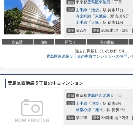
東京都
豊島区
東池袋
３丁目
住所
交通
山手線
「
池袋
」駅 徒歩11分
有楽町線
「
東池袋
」駅 徒歩9分
山手線
「
大塚
」駅 徒歩11分
築25年
28階建 地下1階
築年
階数
所在階
価格
間取り
専有面積
過去に掲載していた物件です。
豊島区東池袋３丁目の中古マンションへのお問い
豊島区西池袋５丁目の中古マンション
東京都
豊島区
西池袋
５丁目
住所
交通
山手線
「
池袋
」駅 徒歩2分
副都心線
「
池袋
」駅 徒歩2分
築22年
38階建 地下2階
築年
階数