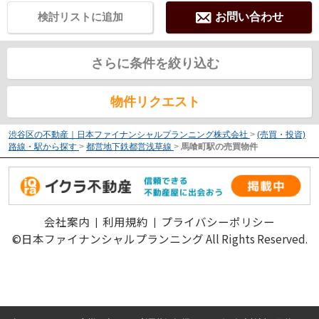
検討リストに追加
お問い合わせ
さらに条件を絞り込む
物件リクエスト
渋谷区の不動産｜日本ファイナンシャルプランニング株式会社
>
(売買・投資)
路線・駅から探す
>
都営地下鉄都営浅草線
>
馬喰町駅の売買物件
会社案内
利用規約
プライバシーポリシー
©日本ファイナンシャルプランニング All Rights Reserved.