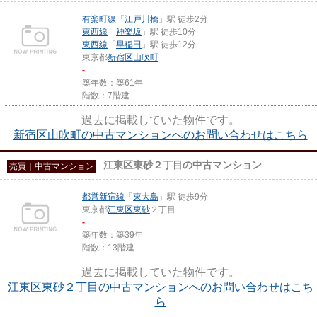
有楽町線
「
江戸川橋
」駅 徒歩2分
東西線
「
神楽坂
」駅 徒歩10分
東西線
「
早稲田
」駅 徒歩12分
東京都
新宿区
山吹町
-
築年数：築61年
階数：7階建
過去に掲載していた物件です。
新宿区山吹町の中古マンションへのお問い合わせはこちら
江東区東砂２丁目の中古マンション
売買｜中古マンション
都営新宿線
「
東大島
」駅 徒歩9分
東京都
江東区
東砂
２丁目
-
築年数：築39年
階数：13階建
過去に掲載していた物件です。
江東区東砂２丁目の中古マンションへのお問い合わせはこち
ら