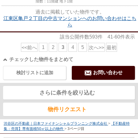
階数：11階建 地下1階
過去に掲載していた物件です。
江東区亀戸２丁目の中古マンションへのお問い合わせはこち
ら
該当公開件数
593
件
41-60
件表示
1
2
3
4
5
<<前へ
次へ>>
最初
チェックした物件をまとめて
検討リストに追加
お問い合わせ
さらに条件を絞り込む
物件リクエスト
渋谷区の不動産｜日本ファイナンシャルプランニング株式会社
>
【不動産特
集：売買】専有面積50㎡以上の物件
>
3ページ目