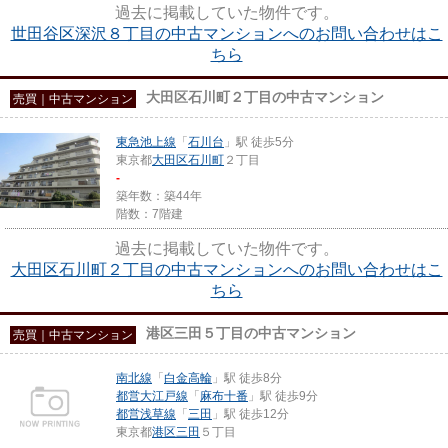
過去に掲載していた物件です。
世田谷区深沢８丁目の中古マンションへのお問い合わせはこ
ちら
大田区石川町２丁目の中古マンション
売買｜中古マンション
東急池上線
「
石川台
」駅 徒歩5分
東京都
大田区
石川町
２丁目
-
築年数：築44年
階数：7階建
過去に掲載していた物件です。
大田区石川町２丁目の中古マンションへのお問い合わせはこ
ちら
港区三田５丁目の中古マンション
売買｜中古マンション
南北線
「
白金高輪
」駅 徒歩8分
都営大江戸線
「
麻布十番
」駅 徒歩9分
都営浅草線
「
三田
」駅 徒歩12分
東京都
港区
三田
５丁目