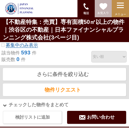
電話
お気入り
メニュー
【不動産特集：売買】専有面積50㎡以上の物件
｜渋谷区の不動産｜日本ファイナンシャルプラ
ンニング株式会社(3ページ目)
募集中のみ表示
593
該当物件
件
0
販売数
件
さらに条件を絞り込む
物件リクエスト
チェックした物件をまとめて
検討リストに追加
お問い合わせ