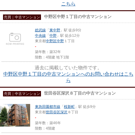
こちら
中野区中野１丁目の中古マンション
売買｜中古マンション
総武線
「
東中野
」駅 徒歩9分
中央線
「
中野
」駅 徒歩12分
東京都
中野区
中野
１丁目
-
築年数：築32年
階数：4階建 地下1階
過去に掲載していた物件です。
中野区中野１丁目の中古マンションへのお問い合わせはこち
ら
世田谷区深沢８丁目の中古マンション
売買｜中古マンション
東急田園都市線
「
桜新町
」駅 徒歩9分
東京都
世田谷区
深沢
８丁目
-
築年数：築46年
階数：4階建