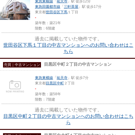
東急東横線
「
祐天寺
」駅 徒歩12分
東急田園都市線
「
三軒茶屋
」駅 徒歩17分
東京都
世田谷区
下馬
１丁目
-
築年数：築21年
階数：6階建
過去に掲載していた物件です。
世田谷区下馬１丁目の中古マンションへのお問い合わせはこ
ちら
目黒区中町２丁目の中古マンション
売買｜中古マンション
東急東横線
「
祐天寺
」駅 徒歩7分
東京都
目黒区
中町
２丁目
-
築年数：築58年
階数：7階建
過去に掲載していた物件です。
目黒区中町２丁目の中古マンションへのお問い合わせはこち
ら