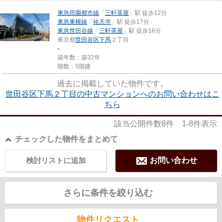
東急田園都市線
「
三軒茶屋
」駅 徒歩12分
東急東横線
「
祐天寺
」駅 徒歩17分
東急世田谷線
「
三軒茶屋
」駅 徒歩16分
東京都
世田谷区
下馬
２丁目
-
築年数：築32年
階数：5階建
過去に掲載していた物件です。
世田谷区下馬２丁目の中古マンションへのお問い合わせはこ
ちら
該当公開件数
8
件
1-8
件表示
チェックした物件をまとめて
検討リストに追加
お問い合わせ
さらに条件を絞り込む
物件リクエスト