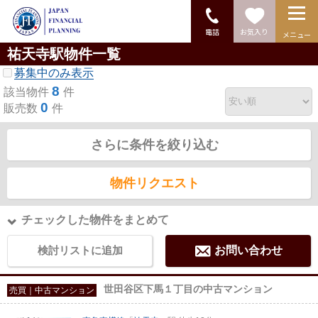
電話
お気入り
メニュー
祐天寺駅物件一覧
募集中のみ表示
8
該当物件
件
0
販売数
件
さらに条件を絞り込む
物件リクエスト
チェックした物件をまとめて
検討リストに追加
お問い合わせ
世田谷区下馬１丁目の中古マンション
売買｜中古マンション