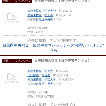
目黒区中央町１丁目の中古マンション
売買｜中古マンション
東急東横線
「
学芸大学
」駅 徒歩9分
東急東横線
「
祐天寺
」駅 徒歩15分
東京都
目黒区
中央町
１丁目
-
築年数：築48年
階数：4階建
過去に掲載していた物件です。
目黒区中央町１丁目の中古マンションへのお問い合わせはこ
ちら
目黒区祐天寺２丁目の中古マンション
売買｜中古マンション
東急東横線
「
祐天寺
」駅 徒歩3分
日比谷線
「
中目黒
」駅 徒歩14分
東急東横線
「
学芸大学
」駅 徒歩16分
東京都
目黒区
祐天寺
２丁目
-
築年数：築35年
階数：6階建 地下1階
過去に掲載していた物件です。