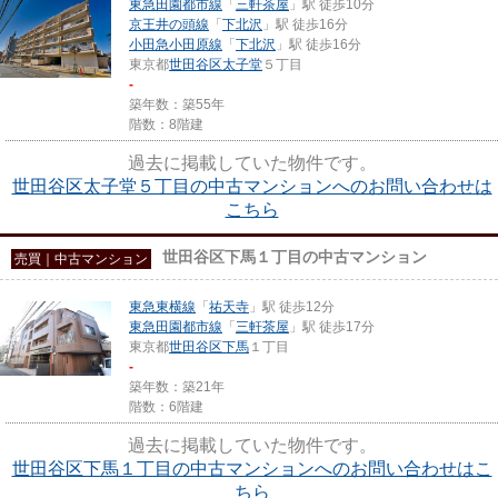
東急田園都市線
「
三軒茶屋
」駅 徒歩10分
京王井の頭線
「
下北沢
」駅 徒歩16分
小田急小田原線
「
下北沢
」駅 徒歩16分
東京都
世田谷区
太子堂
５丁目
-
築年数：築55年
階数：8階建
過去に掲載していた物件です。
世田谷区太子堂５丁目の中古マンションへのお問い合わせは
こちら
世田谷区下馬１丁目の中古マンション
売買｜中古マンション
東急東横線
「
祐天寺
」駅 徒歩12分
東急田園都市線
「
三軒茶屋
」駅 徒歩17分
東京都
世田谷区
下馬
１丁目
-
築年数：築21年
階数：6階建
過去に掲載していた物件です。
世田谷区下馬１丁目の中古マンションへのお問い合わせはこ
ちら