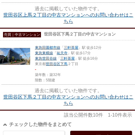
過去に掲載していた物件です。
世田谷区上馬２丁目の中古マンションへのお問い合わせはこ
ちら
世田谷区下馬２丁目の中古マンション
売買｜中古マンション
東急田園都市線
「
三軒茶屋
」駅 徒歩12分
東急東横線
「
祐天寺
」駅 徒歩17分
東急世田谷線
「
三軒茶屋
」駅 徒歩16分
東京都
世田谷区
下馬
２丁目
-
築年数：築32年
階数：5階建
過去に掲載していた物件です。
世田谷区下馬２丁目の中古マンションへのお問い合わせはこ
ちら
該当公開件数
10
件
1-10
件表示
チェックした物件をまとめて