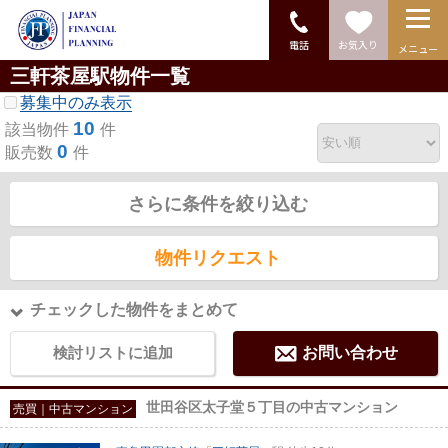
電話
お気入り
メニュー
三軒茶屋駅物件一覧
募集中のみ表示
10
該当物件
件
0
販売数
件
さらに条件を絞り込む
物件リクエスト
チェックした物件をまとめて
検討リストに追加
お問い合わせ
世田谷区太子堂５丁目の中古マンション
売買｜中古マンション